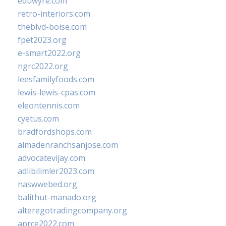
eduwyre.com
retro-interiors.com
theblvd-boise.com
fpet2023.org
e-smart2022.org
ngrc2022.org
leesfamilyfoods.com
lewis-lewis-cpas.com
eleontennis.com
cyetus.com
bradfordshops.com
almadenranchsanjose.com
advocatevijay.com
adlibilimler2023.com
naswwebed.org
balithut-manado.org
alteregotradingcompany.org
aprce2022.com