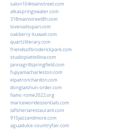
salon104mainstreet.com
alkaspringswater.com
318mainstreet8h.com
lovenailsspari.com
oakberry-kuwait.com
quartzliterary.com
friendsofbroderickpark.com
studiopiattellina.com
jannagrillspringfield.com
fujiyamacharleston.com
elpatronchardon.com
donglaishun-order.com
fiamc-rome2022.org
mariceworldessentials.com
lafisheriarestaurant.com
915jazzandmore.com
aguadulce-countryfair.com