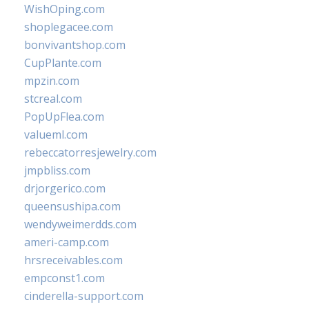
WishOping.com
shoplegacee.com
bonvivantshop.com
CupPlante.com
mpzin.com
stcreal.com
PopUpFlea.com
valueml.com
rebeccatorresjewelry.com
jmpbliss.com
drjorgerico.com
queensushipa.com
wendyweimerdds.com
ameri-camp.com
hrsreceivables.com
empconst1.com
cinderella-support.com