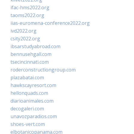
ifac-hms2022.org
taoms2022.org
iias-euromena-conference2022.org
ivd2022.org
csity2022.org
ibsarstudyabroad.com
bennusehgall.com
tsecincinnati.com
roderconstructiongroup.com
plazabatai.com
hawkscayresort.com
hellonquads.com
diarioanimales.com
decogaleri.com
unavozparadios.com
shoes-vert.com
elbotanicopanama.com