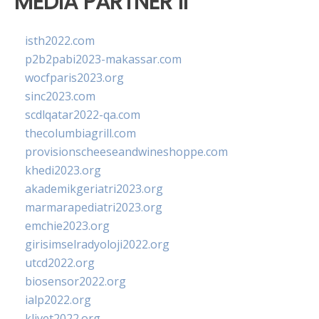
MEDIA PARTNER II
isth2022.com
p2b2pabi2023-makassar.com
wocfparis2023.org
sinc2023.com
scdlqatar2022-qa.com
thecolumbiagrill.com
provisionscheeseandwineshoppe.com
khedi2023.org
akademikgeriatri2023.org
marmarapediatri2023.org
emchie2023.org
girisimselradyoloji2022.org
utcd2022.org
biosensor2022.org
ialp2022.org
klivet2022.org