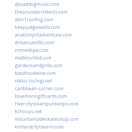
djmaddogmusic.com
thesoundarchitects.com
allin1roofing.com
keepjudgewebb.com
anatomyofadventure.com
drivancastillo.com
cmmedspa.com
midletontkd.com
gardensandgrills.com
basilfoodwine.com
nikko-tochigi.net
caribbean-corner.com
bluemoongiftcards.com
rivercitysteampunkexpo.com
kchoops.net
mountainsideskateshop.com
kirtlandcitytavern.com