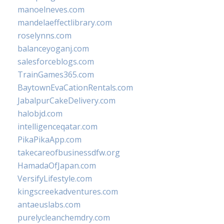
manoelneves.com
mandelaeffectlibrary.com
roselynns.com
balanceyoganj.com
salesforceblogs.com
TrainGames365.com
BaytownEvaCationRentals.com
JabalpurCakeDelivery.com
halobjd.com
intelligenceqatar.com
PikaPikaApp.com
takecareofbusinessdfw.org
HamadaOfJapan.com
VersifyLifestyle.com
kingscreekadventures.com
antaeuslabs.com
purelycleanchemdry.com