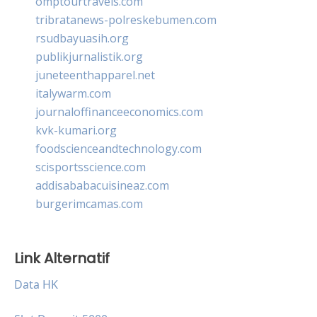
omptourtravels.com
tribratanews-polreskebumen.com
rsudbayuasih.org
publikjurnalistik.org
juneteenthapparel.net
italywarm.com
journaloffinanceeconomics.com
kvk-kumari.org
foodscienceandtechnology.com
scisportsscience.com
addisababacuisineaz.com
burgerimcamas.com
Link Alternatif
Data HK