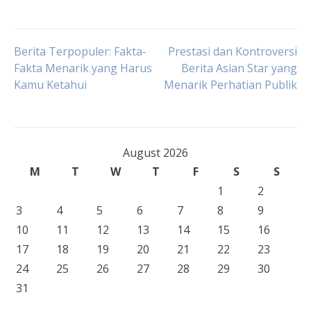
Post
Berita Terpopuler: Fakta-
Prestasi dan Kontroversi
Fakta Menarik yang Harus
Berita Asian Star yang
Kamu Ketahui
Menarik Perhatian Publik
navigation
August 2026
M
T
W
T
F
S
S
1
2
3
4
5
6
7
8
9
10
11
12
13
14
15
16
17
18
19
20
21
22
23
24
25
26
27
28
29
30
31