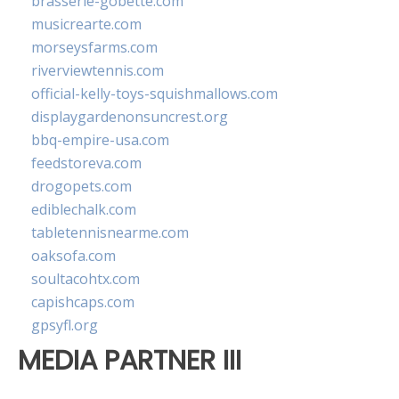
brasserie-gobette.com
musicrearte.com
morseysfarms.com
riverviewtennis.com
official-kelly-toys-squishmallows.com
displaygardenonsuncrest.org
bbq-empire-usa.com
feedstoreva.com
drogopets.com
ediblechalk.com
tabletennisnearme.com
oaksofa.com
soultacohtx.com
capishcaps.com
gpsyfl.org
MEDIA PARTNER III