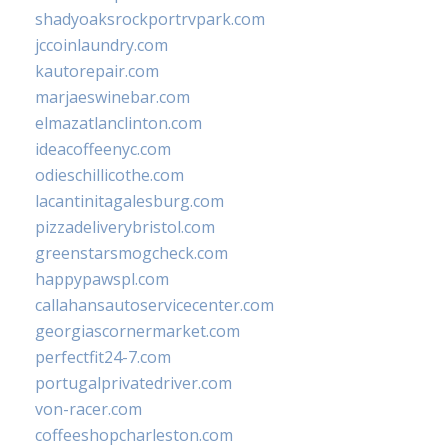
shadyoaksrockportrvpark.com
jccoinlaundry.com
kautorepair.com
marjaeswinebar.com
elmazatlanclinton.com
ideacoffeenyc.com
odieschillicothe.com
lacantinitagalesburg.com
pizzadeliverybristol.com
greenstarsmogcheck.com
happypawspl.com
callahansautoservicecenter.com
georgiascornermarket.com
perfectfit24-7.com
portugalprivatedriver.com
von-racer.com
coffeeshopcharleston.com