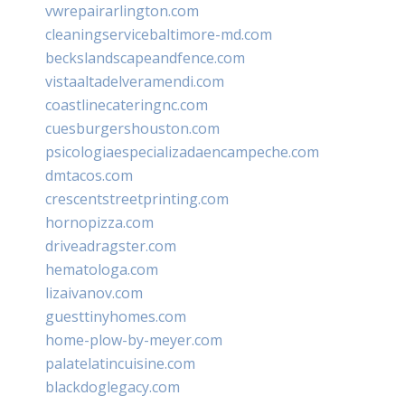
vwrepairarlington.com
cleaningservicebaltimore-md.com
beckslandscapeandfence.com
vistaaltadelveramendi.com
coastlinecateringnc.com
cuesburgershouston.com
psicologiaespecializadaencampeche.com
dmtacos.com
crescentstreetprinting.com
hornopizza.com
driveadragster.com
hematologa.com
lizaivanov.com
guesttinyhomes.com
home-plow-by-meyer.com
palatelatincuisine.com
blackdoglegacy.com