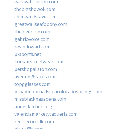
eatvivahouston.com
thebigshowok.com
chimeandstave.com
greatwallseafoodny.com
theloverose.com
gabriovoice.com
resinflowart.com
p-sports.net
korsairstreetwear.com
petshopallston.com
avenue26tacos.com
topgglasses.com
broadmoornailsspacoloradosprings.com
missblackpasadena.com
anneskitchen.org
valenciamarketytaqueria.com
reefrecordsllc.com
alawaffle.com