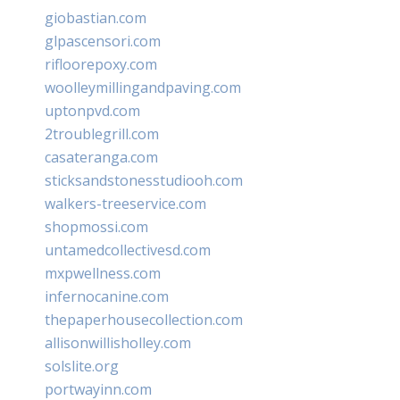
giobastian.com
glpascensori.com
rifloorepoxy.com
woolleymillingandpaving.com
uptonpvd.com
2troublegrill.com
casateranga.com
sticksandstonesstudiooh.com
walkers-treeservice.com
shopmossi.com
untamedcollectivesd.com
mxpwellness.com
infernocanine.com
thepaperhousecollection.com
allisonwillisholley.com
solslite.org
portwayinn.com