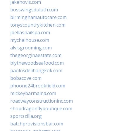
jakehovis.com
bosswingsduluth.com
birminghamautocare.com
tonyscountrykitchen.com
jbellasnailspa.com
mychaihouse.com
alvisgrooming.com
thegeorginaestate.com
blythewoodseafood.com
paolosdelibangkok.com
bobacove.com
phoone24brookfield.com
mickeybarmama.com
roadwayconstructioninc.com
shopdragonflyboutique.com
sportszilla.org
batchprovisionsbar.com