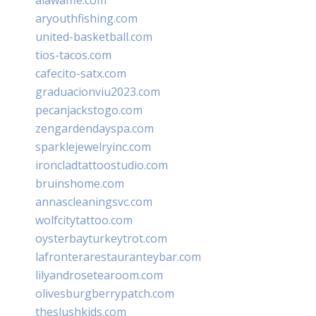
aryouthfishing.com
united-basketball.com
tios-tacos.com
cafecito-satx.com
graduacionviu2023.com
pecanjackstogo.com
zengardendayspa.com
sparklejewelryinc.com
ironcladtattoostudio.com
bruinshome.com
annascleaningsvc.com
wolfcitytattoo.com
oysterbayturkeytrot.com
lafronterarestauranteybar.com
lilyandrosetearoom.com
olivesburgberrypatch.com
theslushkids.com