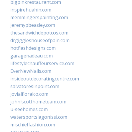
bigpinkrestaurant.com
inspirehuahin.com
memmingerspainting.com
jeremypbeasley.com
thesandwichdepotcos.com
drgiggleshouseofpain.com
hotflashdesigns.com
garagenadeau.com
lifestylechauffeurservice.com
EverNewNails.com
insideoutdecoratingcentre.com
salvatoresinpoint.com
jovialfloralco.com
johnlscotthometeam.com
u-seehomes.com
watersportslagonissi.com
mischieffashion.com