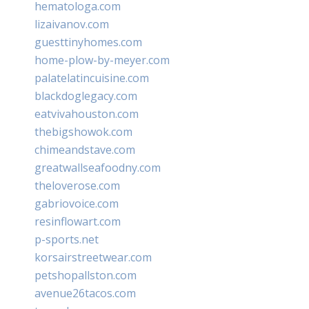
hematologa.com
lizaivanov.com
guesttinyhomes.com
home-plow-by-meyer.com
palatelatincuisine.com
blackdoglegacy.com
eatvivahouston.com
thebigshowok.com
chimeandstave.com
greatwallseafoodny.com
theloverose.com
gabriovoice.com
resinflowart.com
p-sports.net
korsairstreetwear.com
petshopallston.com
avenue26tacos.com