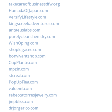
takecareofbusinessdfw.org
HamadaOfJapan.com
VersifyLifestyle.com
kingscreekadventures.com
antaeuslabs.com
purelycleanchemdry.com
WishOping.com
shoplegacee.com
bonvivantshop.com
CupPlante.com
mpzin.com
stcreal.com
PopUpFlea.com
valueml.com
rebeccatorresjewelry.com
jmpbliss.com
drjorgerico.com