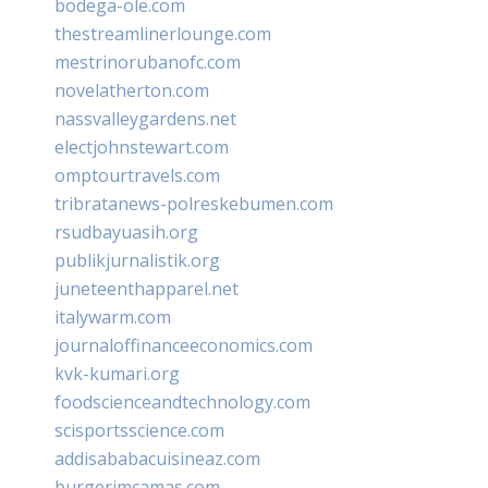
bodega-ole.com
thestreamlinerlounge.com
mestrinorubanofc.com
novelatherton.com
nassvalleygardens.net
electjohnstewart.com
omptourtravels.com
tribratanews-polreskebumen.com
rsudbayuasih.org
publikjurnalistik.org
juneteenthapparel.net
italywarm.com
journaloffinanceeconomics.com
kvk-kumari.org
foodscienceandtechnology.com
scisportsscience.com
addisababacuisineaz.com
burgerimcamas.com