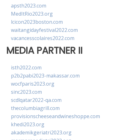
apsth2023.com
MedItRio2023.org
lcicon2023boston.com
waitangidayfestival2022.com
vacancesscolaires2022.com
MEDIA PARTNER II
isth2022.com
p2b2pabi2023-makassar.com
wocfparis2023.org
sinc2023.com
scdlqatar2022-qa.com
thecolumbiagrill.com
provisionscheeseandwineshoppe.com
khedi2023.org
akademikgeriatri2023.org