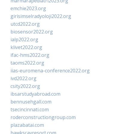
marmarapediatri2023.org
emchie2023.org
girisimselradyoloji2022.org
utcd2022.org
biosensor2022.org
ialp2022.org
klivet2022.org
ifac-hms2022.org
taoms2022.org
iias-euromena-conference2022.org
ivd2022.org
csity2022.org
ibsarstudyabroad.com
bennusehgall.com
tsecincinnati.com
roderconstructiongroup.com
plazabatai.com
hawkscayresort.com