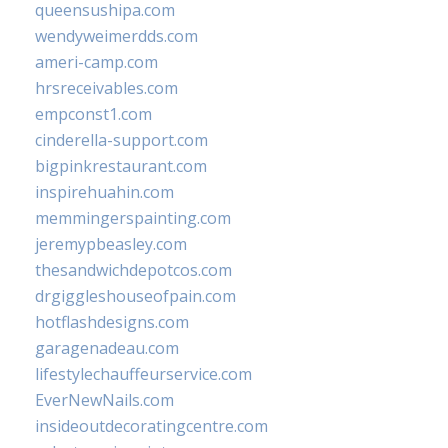
queensushipa.com
wendyweimerdds.com
ameri-camp.com
hrsreceivables.com
empconst1.com
cinderella-support.com
bigpinkrestaurant.com
inspirehuahin.com
memmingerspainting.com
jeremypbeasley.com
thesandwichdepotcos.com
drgiggleshouseofpain.com
hotflashdesigns.com
garagenadeau.com
lifestylechauffeurservice.com
EverNewNails.com
insideoutdecoratingcentre.com