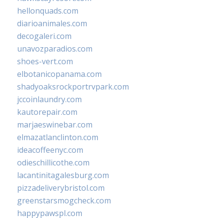
hellonquads.com
diarioanimales.com
decogaleri.com
unavozparadios.com
shoes-vert.com
elbotanicopanama.com
shadyoaksrockportrvpark.com
jccoinlaundry.com
kautorepair.com
marjaeswinebar.com
elmazatlanclinton.com
ideacoffeenyc.com
odieschillicothe.com
lacantinitagalesburg.com
pizzadeliverybristol.com
greenstarsmogcheck.com
happypawspl.com