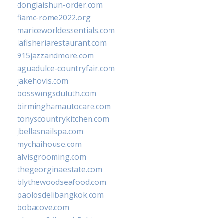
donglaishun-order.com
fiamc-rome2022.org
mariceworldessentials.com
lafisheriarestaurant.com
915jazzandmore.com
aguadulce-countryfair.com
jakehovis.com
bosswingsduluth.com
birminghamautocare.com
tonyscountrykitchen.com
jbellasnailspa.com
mychaihouse.com
alvisgrooming.com
thegeorginaestate.com
blythewoodseafood.com
paolosdelibangkok.com
bobacove.com