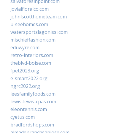
salvatoresinpoint.com
jovialfloralco.com
johnlscotthometeam.com
u-seehomes.com
watersportslagonissi.com
mischieffashion.com
eduwyre.com
retro-interiors.com
theblvd-boise.com
fpet2023.org
e-smart2022.org
ngrc2022.org
leesfamilyfoods.com
lewis-lewis-cpas.com
eleontennis.com
cyetus.com
bradfordshops.com
almadenranchsanjose.com