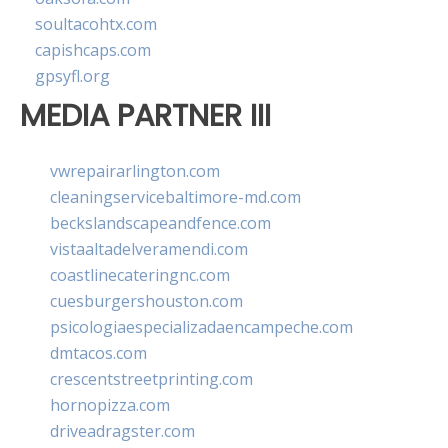
soultacohtx.com
capishcaps.com
gpsyfl.org
MEDIA PARTNER III
vwrepairarlington.com
cleaningservicebaltimore-md.com
beckslandscapeandfence.com
vistaaltadelveramendi.com
coastlinecateringnc.com
cuesburgershouston.com
psicologiaespecializadaencampeche.com
dmtacos.com
crescentstreetprinting.com
hornopizza.com
driveadragster.com