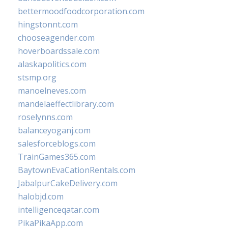
bettermoodfoodcorporation.com
hingstonnt.com
chooseagender.com
hoverboardssale.com
alaskapolitics.com
stsmp.org
manoelneves.com
mandelaeffectlibrary.com
roselynns.com
balanceyoganj.com
salesforceblogs.com
TrainGames365.com
BaytownEvaCationRentals.com
JabalpurCakeDelivery.com
halobjd.com
intelligenceqatar.com
PikaPikaApp.com