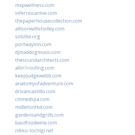
mxpwellness.com
infernocanine.com
thepaperhousecollection.com
allisonwillisholley.com
solslite.org
portwayinn.com
djmaddogmusic.com
thesoundarchitects.com
allin1roofing.com
keepjudgewebb.com
anatomyofadventure.com
drivancastillo.com
cmmedspa.com
midletontkd.com
gardensandgrills.com
basilfoodwine.com
nikko-tochigi.net