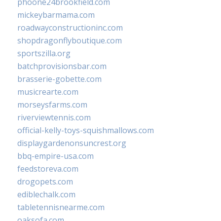
phoone24brookfield.com
mickeybarmama.com
roadwayconstructioninc.com
shopdragonflyboutique.com
sportszilla.org
batchprovisionsbar.com
brasserie-gobette.com
musicrearte.com
morseysfarms.com
riverviewtennis.com
official-kelly-toys-squishmallows.com
displaygardenonsuncrest.org
bbq-empire-usa.com
feedstoreva.com
drogopets.com
ediblechalk.com
tabletennisnearme.com
oaksofa.com