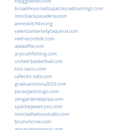
topgglasses.com
broadmoornailsspacoloradosprings.com
missblackpasadena.com
anneskitchen.org
valenciamarketytaqueria.com
reefrecordsllc.com
alawaffle.com
aryouthfishing.com
united-basketball.com
tios-tacos.com
cafecito-satx.com
graduacionviu2023.com
pecanjackstogo.com
zengardendayspa.com
sparklejewelryinc.com
ironcladtattoostudio.com
bruinshome.com
annascleaningsvc.com