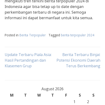
mengikuti tren terkini berita terpopuler 2024 di
Indonesia agar bisa tetap up to date dengan
perkembangan terbaru di negara ini. Semoga
informasi ini dapat bermanfaat untuk kita semua.
Posted in
Berita Terpopuler
Tagged
berita terpopuler 2024
Post
Update Terbaru Piala Asia:
Berita Terbaru Binjai:
Hasil Pertandingan dan
Potensi Ekonomi Daerah
Klasemen Grup
Terus Berkembang
navigation
August 2026
M
T
W
T
F
S
S
1
2