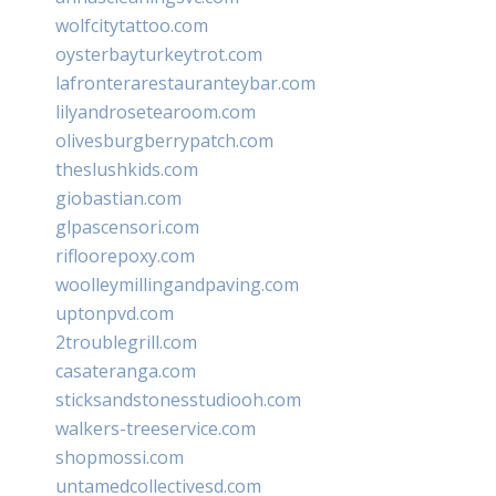
wolfcitytattoo.com
oysterbayturkeytrot.com
lafronterarestauranteybar.com
lilyandrosetearoom.com
olivesburgberrypatch.com
theslushkids.com
giobastian.com
glpascensori.com
rifloorepoxy.com
woolleymillingandpaving.com
uptonpvd.com
2troublegrill.com
casateranga.com
sticksandstonesstudiooh.com
walkers-treeservice.com
shopmossi.com
untamedcollectivesd.com