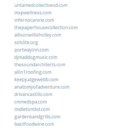
untamedcollectivesd.com
mxpwellness.com
infernocanine.com
thepaperhousecollection.com
allisonwillisholley.com
solslite.org
portwayinn.com
djmaddogmusic.com
thesoundarchitects.com
allin1roofing.com
keepjudgewebb.com
anatomyofadventure.com
drivancastillo.com
cmmedspa.com
midletontkd.com
gardensandgrills.com
basilfoodwine.com