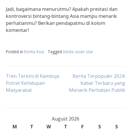
Jadi, bagaimana menurutmu? Apakah prestasi dan
kontroversi bintang-bintang Asia mampu menarik
perhatianmu? Berikan pendapatmu di kolom
komentar!
Posted in
Berita Asia
Tagged
berita asian star
Post
Tren Terkini di Kamboja:
Berita Terpopuler 2024:
Potret Kehidupan
Kabar Terbaru yang
Masyarakat
Menarik Perhatian Publik
navigation
August 2026
M
T
W
T
F
S
S