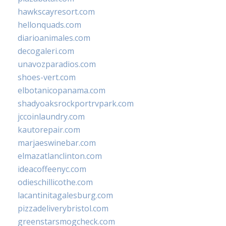
hawkscayresort.com
hellonquads.com
diarioanimales.com
decogaleri.com
unavozparadios.com
shoes-vert.com
elbotanicopanama.com
shadyoaksrockportrvpark.com
jccoinlaundry.com
kautorepair.com
marjaeswinebar.com
elmazatlanclinton.com
ideacoffeenyc.com
odieschillicothe.com
lacantinitagalesburg.com
pizzadeliverybristol.com
greenstarsmogcheck.com