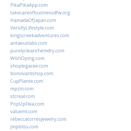
PikaPikaApp.com
takecareofbusinessdfw.org
HamadaOfJapan.com
VersifyLifestyle.com
kingscreekadventures.com
antaeuslabs.com
purelycleanchemdry.com
WishOping.com
shoplegacee.com
bonvivantshop.com
CupPlante.com
mpzin.com
stcreal.com
PopUpFlea.com
valueml.com
rebeccatorresjewelry.com
jmpbliss.com