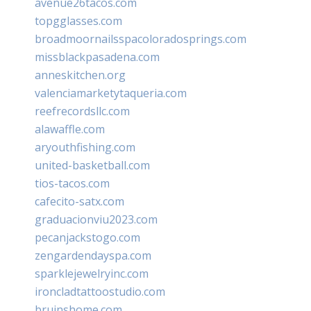
avenue26tacos.com
topgglasses.com
broadmoornailsspacoloradosprings.com
missblackpasadena.com
anneskitchen.org
valenciamarketytaqueria.com
reefrecordsllc.com
alawaffle.com
aryouthfishing.com
united-basketball.com
tios-tacos.com
cafecito-satx.com
graduacionviu2023.com
pecanjackstogo.com
zengardendayspa.com
sparklejewelryinc.com
ironcladtattoostudio.com
bruinshome.com