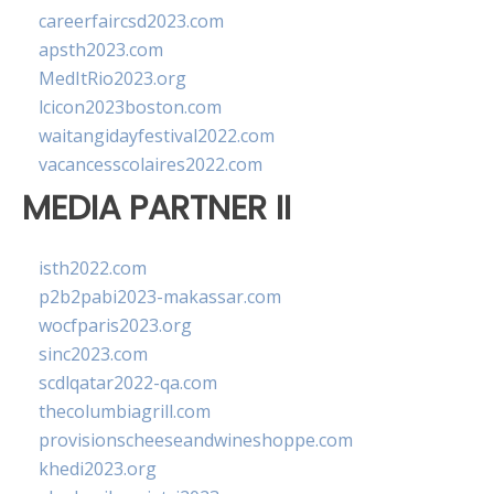
careerfaircsd2023.com
apsth2023.com
MedItRio2023.org
lcicon2023boston.com
waitangidayfestival2022.com
vacancesscolaires2022.com
MEDIA PARTNER II
isth2022.com
p2b2pabi2023-makassar.com
wocfparis2023.org
sinc2023.com
scdlqatar2022-qa.com
thecolumbiagrill.com
provisionscheeseandwineshoppe.com
khedi2023.org