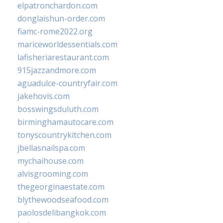
elpatronchardon.com
donglaishun-order.com
fiamc-rome2022.org
mariceworldessentials.com
lafisheriarestaurant.com
915jazzandmore.com
aguadulce-countryfair.com
jakehovis.com
bosswingsduluth.com
birminghamautocare.com
tonyscountrykitchen.com
jbellasnailspa.com
mychaihouse.com
alvisgrooming.com
thegeorginaestate.com
blythewoodseafood.com
paolosdelibangkok.com