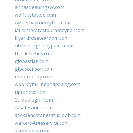
annascleaningsvc.com
wolfcitytattoo.com
oysterbayturkeytrot.com
lafronterarestauranteybar.com
lilyandrosetearoom.com
olivesburgberrypatch.com
theslushkids.com
giobastian.com
glpascensori.com
rifloorepoxy.com
woolleymillingandpaving.com
uptonpvd.com
2troublegrill.com
casateranga.com
sticksandstonesstudiooh.com
walkers-treeservice.com
shopmossi.com