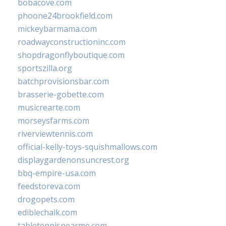
bobacove.com
phoone24brookfield.com
mickeybarmama.com
roadwayconstructioninc.com
shopdragonflyboutique.com
sportszilla.org
batchprovisionsbar.com
brasserie-gobette.com
musicrearte.com
morseysfarms.com
riverviewtennis.com
official-kelly-toys-squishmallows.com
displaygardenonsuncrest.org
bbq-empire-usa.com
feedstoreva.com
drogopets.com
ediblechalk.com
tabletennisnearme.com