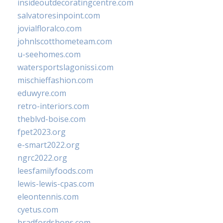
insideoutdecoratingcentre.com
salvatoresinpoint.com
jovialfloralco.com
johnlscotthometeam.com
u-seehomes.com
watersportslagonissi.com
mischieffashion.com
eduwyre.com
retro-interiors.com
theblvd-boise.com
fpet2023.org
e-smart2022.org
ngrc2022.org
leesfamilyfoods.com
lewis-lewis-cpas.com
eleontennis.com
cyetus.com
bradfordshops.com