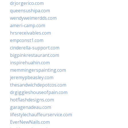
drjorgerico.com
queensushipa.com
wendyweimerdds.com
ameri-camp.com
hrsreceivables.com
empconst1.com
cinderella-support.com
bigpinkrestaurant.com
inspirehuahin.com
memmingerspainting.com
jeremypbeasley.com
thesandwichdepotcos.com
drgiggleshouseofpain.com
hotflashdesigns.com
garagenadeau.com
lifestylechauffeurservice.com
EverNewNails.com