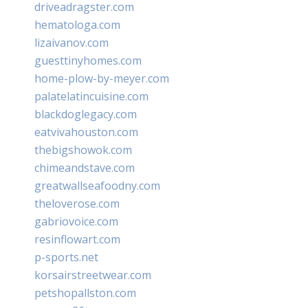
driveadragster.com
hematologa.com
lizaivanov.com
guesttinyhomes.com
home-plow-by-meyer.com
palatelatincuisine.com
blackdoglegacy.com
eatvivahouston.com
thebigshowok.com
chimeandstave.com
greatwallseafoodny.com
theloverose.com
gabriovoice.com
resinflowart.com
p-sports.net
korsairstreetwear.com
petshopallston.com