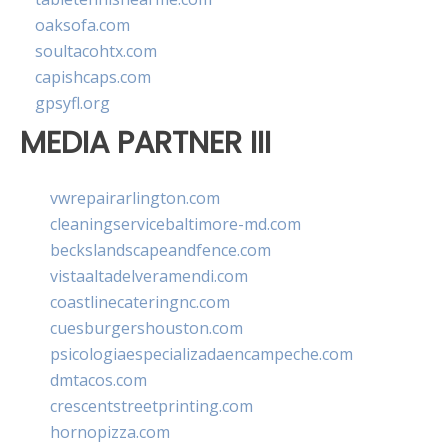
oaksofa.com
soultacohtx.com
capishcaps.com
gpsyfl.org
MEDIA PARTNER III
vwrepairarlington.com
cleaningservicebaltimore-md.com
beckslandscapeandfence.com
vistaaltadelveramendi.com
coastlinecateringnc.com
cuesburgershouston.com
psicologiaespecializadaencampeche.com
dmtacos.com
crescentstreetprinting.com
hornopizza.com