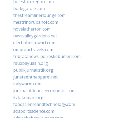
bolesfororegon.com
bodega-ole.com
thestreamlinerlounge.com
mestrinorubanofc.com
novelatherton.com
nassvalleygardens.net
electjohnstewart.com
omptourtravels.com
tribratanews-polreskebumen.com
rsudbayuasih.org
publikjurnalistik.org
juneteenthapparel.net
italywarm.com
journaloffinanceeconomics.com
kvk-kumari.org
foodscienceandtechnology.com
scisportsscience.com
addisababacuisineaz.com