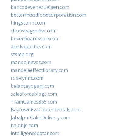
bancodevenezuelaen.com
bettermoodfoodcorporation.com
hingstonnt.com
chooseagender.com
hoverboardssale.com
alaskapolitics.com
stsmp.org
manoelneves.com
mandelaeffectlibrary.com
roselynns.com
balanceyoganj.com
salesforceblogs.com
TrainGames365.com
BaytownEvaCationRentals.com
JabalpurCakeDelivery.com
halobjd.com
intelligenceqatar.com