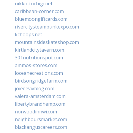
nikko-tochigi.net
caribbean-corner.com
bluemoongiftcards.com
rivercitysteampunkexpo.com
kchoops.net
mountainsideskateshop.com
kirtlandcitytavern.com
301nutritionspot.com
ammos-stores.com
loceanecreations.com
birdsongridgefarm.com
joiedevivblog.com
valera-amsterdam.com
libertybrandhemp.com
norwoodinnwi.com
neighboursmarket.com
blackanguscareers.com