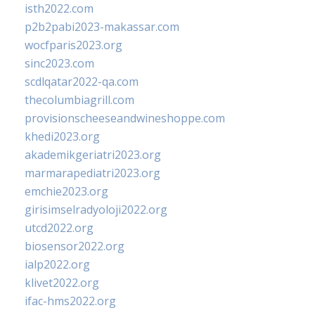
isth2022.com
p2b2pabi2023-makassar.com
wocfparis2023.org
sinc2023.com
scdlqatar2022-qa.com
thecolumbiagrill.com
provisionscheeseandwineshoppe.com
khedi2023.org
akademikgeriatri2023.org
marmarapediatri2023.org
emchie2023.org
girisimselradyoloji2022.org
utcd2022.org
biosensor2022.org
ialp2022.org
klivet2022.org
ifac-hms2022.org