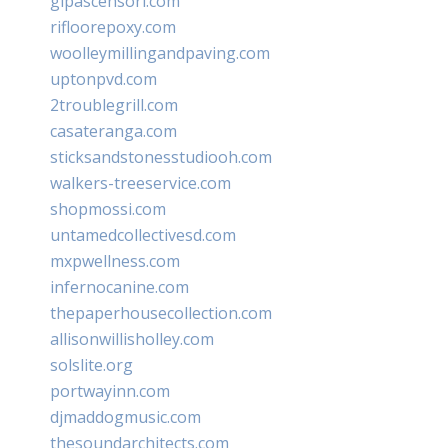
glpascensori.com
rifloorepoxy.com
woolleymillingandpaving.com
uptonpvd.com
2troublegrill.com
casateranga.com
sticksandstonesstudiooh.com
walkers-treeservice.com
shopmossi.com
untamedcollectivesd.com
mxpwellness.com
infernocanine.com
thepaperhousecollection.com
allisonwillisholley.com
solslite.org
portwayinn.com
djmaddogmusic.com
thesoundarchitects.com