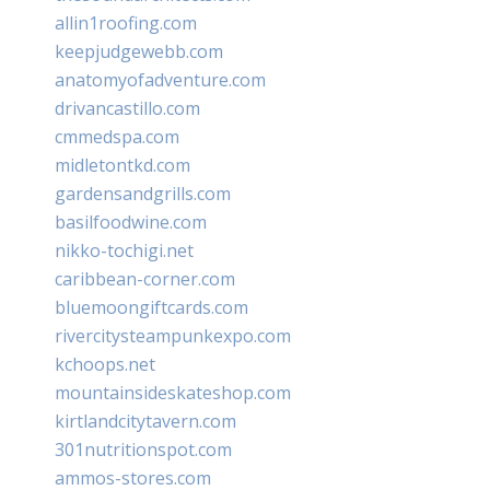
allin1roofing.com
keepjudgewebb.com
anatomyofadventure.com
drivancastillo.com
cmmedspa.com
midletontkd.com
gardensandgrills.com
basilfoodwine.com
nikko-tochigi.net
caribbean-corner.com
bluemoongiftcards.com
rivercitysteampunkexpo.com
kchoops.net
mountainsideskateshop.com
kirtlandcitytavern.com
301nutritionspot.com
ammos-stores.com