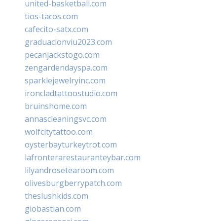
united-basketball.com
tios-tacos.com
cafecito-satx.com
graduacionviu2023.com
pecanjackstogo.com
zengardendayspa.com
sparklejewelryinc.com
ironcladtattoostudio.com
bruinshome.com
annascleaningsvc.com
wolfcitytattoo.com
oysterbayturkeytrot.com
lafronterarestauranteybar.com
lilyandrosetearoom.com
olivesburgberrypatch.com
theslushkids.com
giobastian.com