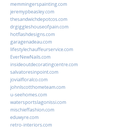
memmingerspainting.com
jeremypbeasley.com
thesandwichdepotcos.com
drgiggleshouseofpain.com
hotflashdesigns.com
garagenadeau.com
lifestylechauffeurservice.com
EverNewNails.com
insideoutdecoratingcentre.com
salvatoresinpoint.com
jovialfloralco.com
johnlscotthometeam.com
u-seehomes.com
watersportslagonissi.com
mischieffashion.com
eduwyre.com
retro-interiors.com