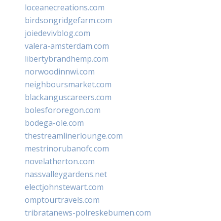
loceanecreations.com
birdsongridgefarm.com
joiedevivblog.com
valera-amsterdam.com
libertybrandhemp.com
norwoodinnwi.com
neighboursmarket.com
blackanguscareers.com
bolesfororegon.com
bodega-ole.com
thestreamlinerlounge.com
mestrinorubanofc.com
novelatherton.com
nassvalleygardens.net
electjohnstewart.com
omptourtravels.com
tribratanews-polreskebumen.com