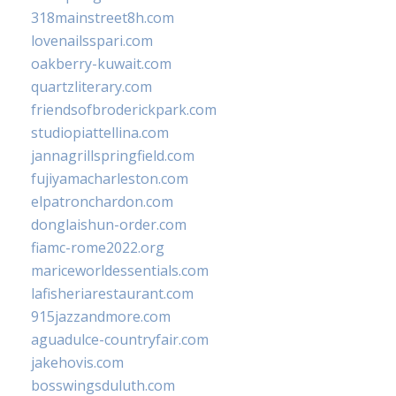
318mainstreet8h.com
lovenailsspari.com
oakberry-kuwait.com
quartzliterary.com
friendsofbroderickpark.com
studiopiattellina.com
jannagrillspringfield.com
fujiyamacharleston.com
elpatronchardon.com
donglaishun-order.com
fiamc-rome2022.org
mariceworldessentials.com
lafisheriarestaurant.com
915jazzandmore.com
aguadulce-countryfair.com
jakehovis.com
bosswingsduluth.com