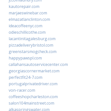
jccoinlaundry.com
kautorepair.com
marjaeswinebar.com
elmazatlanclinton.com
ideacoffeenyc.com
odieschillicothe.com
lacantinitagalesburg.com
pizzadeliverybristol.com
greenstarsmogcheck.com
happypawspl.com
callahansautoservicecenter.com
georgiascornermarket.com
perfectfit24-7.com
portugalprivatedriver.com
von-racer.com
coffeeshopcharleston.com
salon104mainstreet.com
alkaspringswater.com