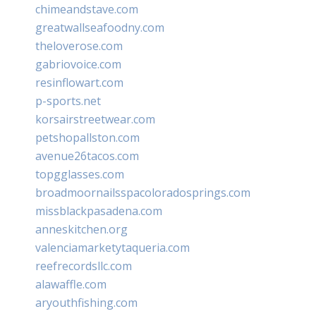
chimeandstave.com
greatwallseafoodny.com
theloverose.com
gabriovoice.com
resinflowart.com
p-sports.net
korsairstreetwear.com
petshopallston.com
avenue26tacos.com
topgglasses.com
broadmoornailsspacoloradosprings.com
missblackpasadena.com
anneskitchen.org
valenciamarketytaqueria.com
reefrecordsllc.com
alawaffle.com
aryouthfishing.com