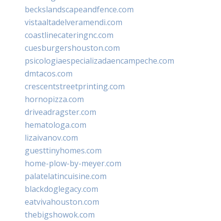
beckslandscapeandfence.com
vistaaltadelveramendi.com
coastlinecateringnc.com
cuesburgershouston.com
psicologiaespecializadaencampeche.com
dmtacos.com
crescentstreetprinting.com
hornopizza.com
driveadragster.com
hematologa.com
lizaivanov.com
guesttinyhomes.com
home-plow-by-meyer.com
palatelatincuisine.com
blackdoglegacy.com
eatvivahouston.com
thebigshowok.com