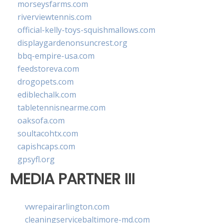
morseysfarms.com
riverviewtennis.com
official-kelly-toys-squishmallows.com
displaygardenonsuncrest.org
bbq-empire-usa.com
feedstoreva.com
drogopets.com
ediblechalk.com
tabletennisnearme.com
oaksofa.com
soultacohtx.com
capishcaps.com
gpsyfl.org
MEDIA PARTNER III
vwrepairarlington.com
cleaningservicebaltimore-md.com