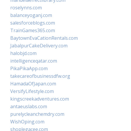
mandelaeffectlibrary.com
roselynns.com
balanceyoganj.com
salesforceblogs.com
TrainGames365.com
BaytownEvaCationRentals.com
JabalpurCakeDelivery.com
halobjd.com
intelligenceqatar.com
PikaPikaApp.com
takecareofbusinessdfw.org
HamadaOfJapan.com
VersifyLifestyle.com
kingscreekadventures.com
antaeuslabs.com
purelycleanchemdry.com
WishOping.com
shoplegacee.com