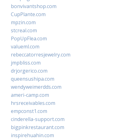
bonvivantshop.com
CupPlante.com
mpzin.com
stcreal.com
PopUpFlea.com
valueml.com
rebeccatorresjewelry.com
jmpbliss.com
drjorgerico.com
queensushipa.com
wendyweimerdds.com
ameri-camp.com
hrsreceivables.com
empconst1.com
cinderella-support.com
bigpinkrestaurant.com
inspirehuahin.com