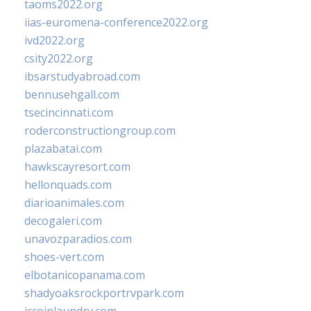
taoms2022.org
iias-euromena-conference2022.org
ivd2022.org
csity2022.org
ibsarstudyabroad.com
bennusehgall.com
tsecincinnati.com
roderconstructiongroup.com
plazabatai.com
hawkscayresort.com
hellonquads.com
diarioanimales.com
decogaleri.com
unavozparadios.com
shoes-vert.com
elbotanicopanama.com
shadyoaksrockportrvpark.com