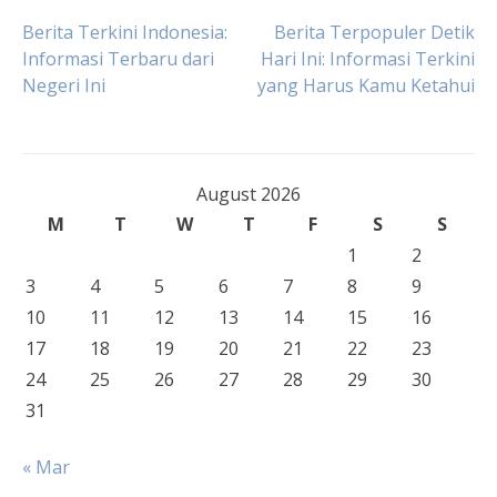
Post
Berita Terkini Indonesia:
Berita Terpopuler Detik
Informasi Terbaru dari
Hari Ini: Informasi Terkini
Negeri Ini
yang Harus Kamu Ketahui
navigation
August 2026
M
T
W
T
F
S
S
1
2
3
4
5
6
7
8
9
10
11
12
13
14
15
16
17
18
19
20
21
22
23
24
25
26
27
28
29
30
31
« Mar