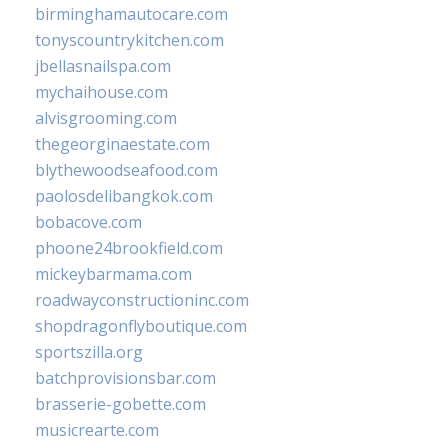
birminghamautocare.com
tonyscountrykitchen.com
jbellasnailspa.com
mychaihouse.com
alvisgrooming.com
thegeorginaestate.com
blythewoodseafood.com
paolosdelibangkok.com
bobacove.com
phoone24brookfield.com
mickeybarmama.com
roadwayconstructioninc.com
shopdragonflyboutique.com
sportszilla.org
batchprovisionsbar.com
brasserie-gobette.com
musicrearte.com