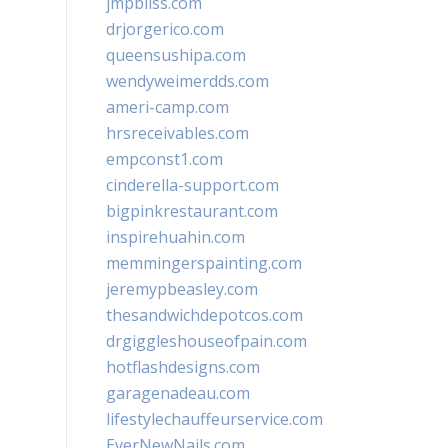
jmpbliss.com
drjorgerico.com
queensushipa.com
wendyweimerdds.com
ameri-camp.com
hrsreceivables.com
empconst1.com
cinderella-support.com
bigpinkrestaurant.com
inspirehuahin.com
memmingerspainting.com
jeremypbeasley.com
thesandwichdepotcos.com
drgiggleshouseofpain.com
hotflashdesigns.com
garagenadeau.com
lifestylechauffeurservice.com
EverNewNails.com