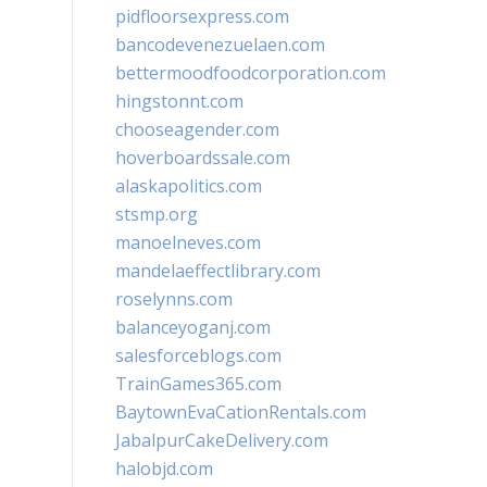
pidfloorsexpress.com
bancodevenezuelaen.com
bettermoodfoodcorporation.com
hingstonnt.com
chooseagender.com
hoverboardssale.com
alaskapolitics.com
stsmp.org
manoelneves.com
mandelaeffectlibrary.com
roselynns.com
balanceyoganj.com
salesforceblogs.com
TrainGames365.com
BaytownEvaCationRentals.com
JabalpurCakeDelivery.com
halobjd.com