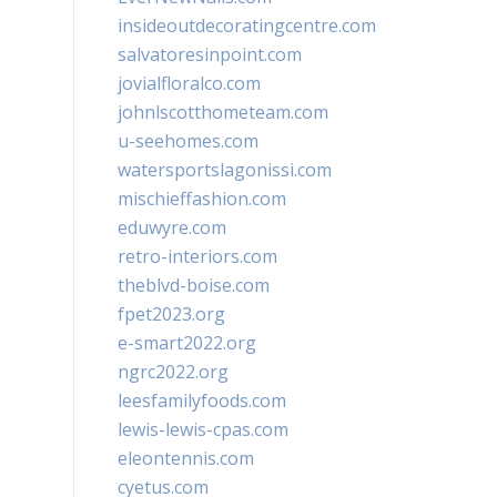
insideoutdecoratingcentre.com
salvatoresinpoint.com
jovialfloralco.com
johnlscotthometeam.com
u-seehomes.com
watersportslagonissi.com
mischieffashion.com
eduwyre.com
retro-interiors.com
theblvd-boise.com
fpet2023.org
e-smart2022.org
ngrc2022.org
leesfamilyfoods.com
lewis-lewis-cpas.com
eleontennis.com
cyetus.com