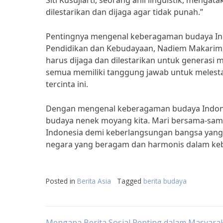
Siti Kusujiarti, seorang ahli linguistik, meng
dilestarikan dan dijaga agar tidak punah.”
Pentingnya mengenal keberagaman budaya Ind
Pendidikan dan Kebudayaan, Nadiem Makarim
harus dijaga dan dilestarikan untuk generasi m
semua memiliki tanggung jawab untuk melest
tercinta ini.
Dengan mengenal keberagaman budaya Indones
budaya nenek moyang kita. Mari bersama-sa
Indonesia demi keberlangsungan bangsa yang 
negara yang beragam dan harmonis dalam k
Posted in
Berita Asia
Tagged
berita budaya
Mengapa Berita Sosial Penting dalam Masyara