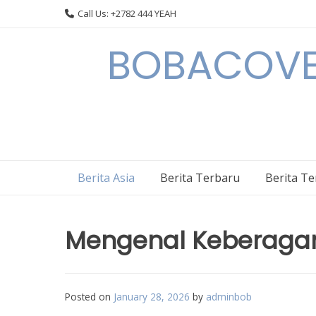
Skip
Call Us: +2782 444 YEAH
to
content
BOBACOVE 
Berita Asia
Berita Terbaru
Berita T
Mengenal Keberaga
Posted on
January 28, 2026
by
adminbob