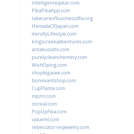
intelligenceqatar.com
PikaPikaApp.com
takecareofbusinessdfw.org
HamadaOfJapan.com
VersifyLifestyle.com
kingscreekadventures.com
antaeuslabs.com
purelycleanchemdry.com
WishOping.com
shoplegacee.com
bonvivantshop.com
CupPlante.com
mpzin.com
stcreal.com
PopUpFlea.com
valueml.com
rebeccatorresjewelry.com