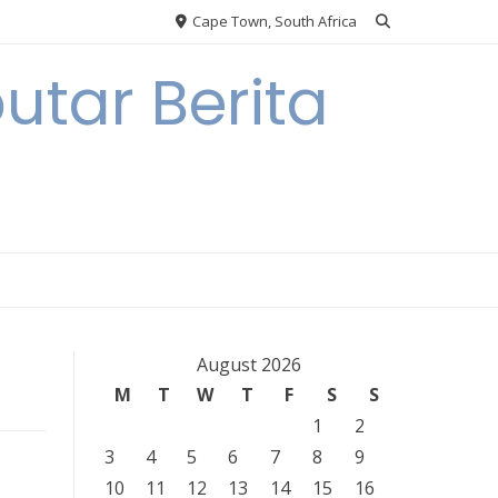
Cape Town, South Africa
tar Berita
August 2026
M
T
W
T
F
S
S
1
2
3
4
5
6
7
8
9
10
11
12
13
14
15
16