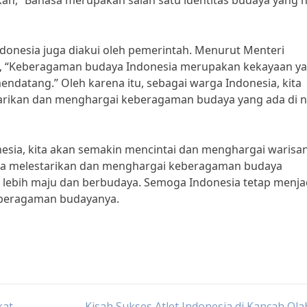
atakan, “Bahasa merupakan salah satu identitas budaya yang 
onesia juga diakui oleh pemerintah. Menurut Menteri
, “Keberagaman budaya Indonesia merupakan kekayaan y
endatang.” Oleh karena itu, sebagai warga Indonesia, kita
arikan dan menghargai keberagaman budaya yang ada di n
ia, kita akan semakin mencintai dan menghargai warisa
ma melestarikan dan menghargai keberagaman budaya
lebih maju dan berbudaya. Semoga Indonesia tetap menja
eberagaman budayanya.
kat
Kisah Sukses Atlet Indonesia di Kancah Ol