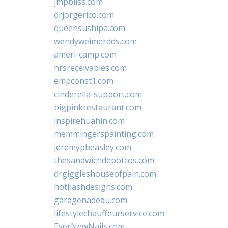
jmpbliss.com
drjorgerico.com
queensushipa.com
wendyweimerdds.com
ameri-camp.com
hrsreceivables.com
empconst1.com
cinderella-support.com
bigpinkrestaurant.com
inspirehuahin.com
memmingerspainting.com
jeremypbeasley.com
thesandwichdepotcos.com
drgiggleshouseofpain.com
hotflashdesigns.com
garagenadeau.com
lifestylechauffeurservice.com
EverNewNails.com