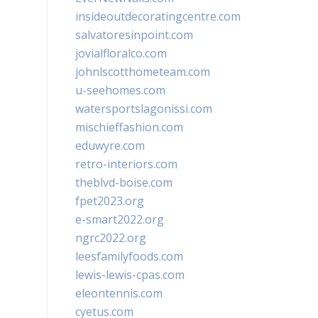
insideoutdecoratingcentre.com
salvatoresinpoint.com
jovialfloralco.com
johnlscotthometeam.com
u-seehomes.com
watersportslagonissi.com
mischieffashion.com
eduwyre.com
retro-interiors.com
theblvd-boise.com
fpet2023.org
e-smart2022.org
ngrc2022.org
leesfamilyfoods.com
lewis-lewis-cpas.com
eleontennis.com
cyetus.com