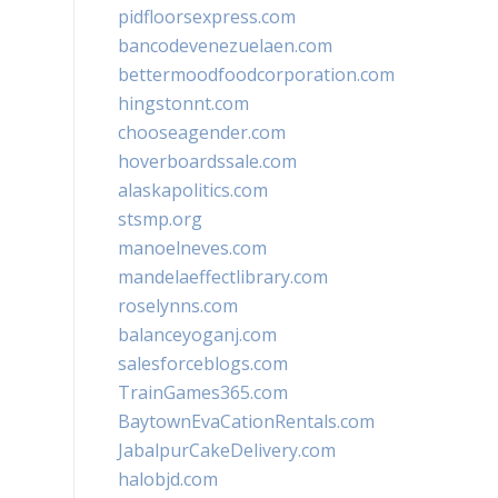
pidfloorsexpress.com
bancodevenezuelaen.com
bettermoodfoodcorporation.com
hingstonnt.com
chooseagender.com
hoverboardssale.com
alaskapolitics.com
stsmp.org
manoelneves.com
mandelaeffectlibrary.com
roselynns.com
balanceyoganj.com
salesforceblogs.com
TrainGames365.com
BaytownEvaCationRentals.com
JabalpurCakeDelivery.com
halobjd.com