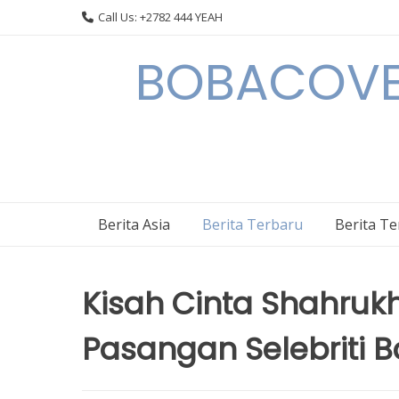
Skip
Call Us: +2782 444 YEAH
to
content
BOBACOVE 
Berita Asia
Berita Terbaru
Berita T
Kisah Cinta Shahruk
Pasangan Selebriti B