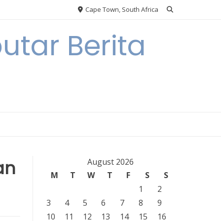
Cape Town, South Africa
tar Berita
an
August 2026
M
T
W
T
F
S
S
1
2
3
4
5
6
7
8
9
10
11
12
13
14
15
16