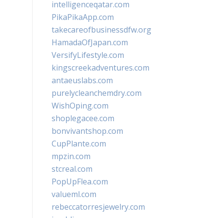
intelligenceqatar.com
PikaPikaApp.com
takecareofbusinessdfw.org
HamadaOfJapan.com
VersifyLifestyle.com
kingscreekadventures.com
antaeuslabs.com
purelycleanchemdry.com
WishOping.com
shoplegacee.com
bonvivantshop.com
CupPlante.com
mpzin.com
stcreal.com
PopUpFlea.com
valueml.com
rebeccatorresjewelry.com