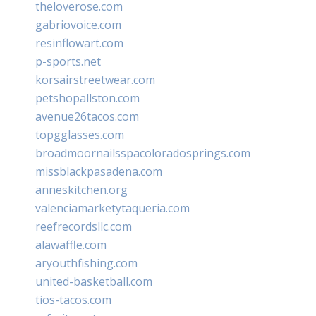
theloverose.com
gabriovoice.com
resinflowart.com
p-sports.net
korsairstreetwear.com
petshopallston.com
avenue26tacos.com
topgglasses.com
broadmoornailsspacoloradosprings.com
missblackpasadena.com
anneskitchen.org
valenciamarketytaqueria.com
reefrecordsllc.com
alawaffle.com
aryouthfishing.com
united-basketball.com
tios-tacos.com