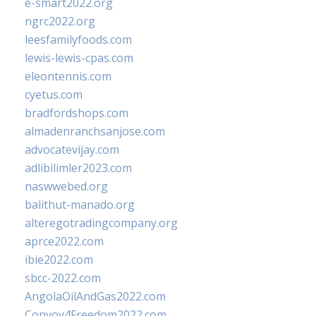
e-smart2022.org
ngrc2022.org
leesfamilyfoods.com
lewis-lewis-cpas.com
eleontennis.com
cyetus.com
bradfordshops.com
almadenranchsanjose.com
advocatevijay.com
adlibilimler2023.com
naswwebed.org
balithut-manado.org
alteregotradingcompany.org
aprce2022.com
ibie2022.com
sbcc-2022.com
AngolaOilAndGas2022.com
Convoy4Freedom2022.com