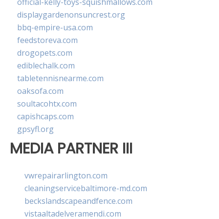
official-kelly-toys-squishmallows.com
displaygardenonsuncrest.org
bbq-empire-usa.com
feedstoreva.com
drogopets.com
ediblechalk.com
tabletennisnearme.com
oaksofa.com
soultacohtx.com
capishcaps.com
gpsyfl.org
MEDIA PARTNER III
vwrepairarlington.com
cleaningservicebaltimore-md.com
beckslandscapeandfence.com
vistaaltadelveramendi.com