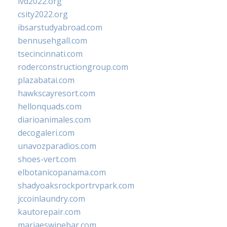
ivd2022.org
csity2022.org
ibsarstudyabroad.com
bennusehgall.com
tsecincinnati.com
roderconstructiongroup.com
plazabatai.com
hawkscayresort.com
hellonquads.com
diarioanimales.com
decogaleri.com
unavozparadios.com
shoes-vert.com
elbotanicopanama.com
shadyoaksrockportrvpark.com
jccoinlaundry.com
kautorepair.com
marjaeswinebar.com