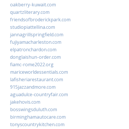
oakberry-kuwait.com
quartzliterary.com
friendsofbroderickpark.com
studiopiattellina.com
jannagrillspringfield.com
fujiyamacharleston.com
elpatronchardon.com
donglaishun-order.com
fiamc-rome2022.org
mariceworldessentials.com
lafisheriarestaurant.com
915jazzandmore.com
aguadulce-countryfair.com
jakehovis.com
bosswingsduluth.com
birminghamautocare.com
tonyscountrykitchen.com