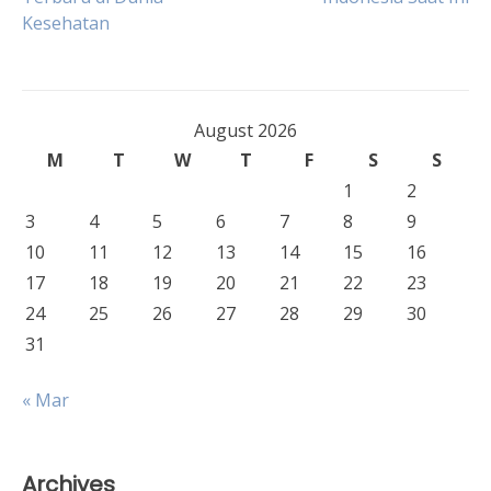
Kesehatan
navigation
August 2026
M
T
W
T
F
S
S
1
2
3
4
5
6
7
8
9
10
11
12
13
14
15
16
17
18
19
20
21
22
23
24
25
26
27
28
29
30
31
« Mar
Archives