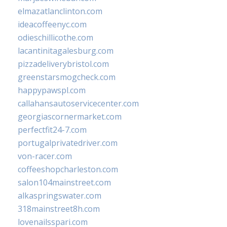
elmazatlanclinton.com
ideacoffeenyc.com
odieschillicothe.com
lacantinitagalesburg.com
pizzadeliverybristol.com
greenstarsmogcheck.com
happypawspl.com
callahansautoservicecenter.com
georgiascornermarket.com
perfectfit24-7.com
portugalprivatedriver.com
von-racer.com
coffeeshopcharleston.com
salon104mainstreet.com
alkaspringswater.com
318mainstreet8h.com
lovenailsspari.com