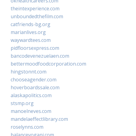
okhealthcareers.com
theintexperience.com
unboundedthefilm.com
catfriends-bg.org
marianlives.org
waywardtees.com
pidfloorsexpress.com
bancodevenezuelaen.com
bettermoodfoodcorporation.com
hingstonnt.com
chooseagender.com
hoverboardssale.com
alaskapolitics.com
stsmp.org
manoelneves.com
mandelaeffectlibrary.com
roselynns.com
balanceyoganj.com