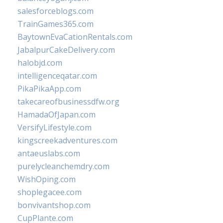
salesforceblogs.com
TrainGames365.com
BaytownEvaCationRentals.com
JabalpurCakeDelivery.com
halobjd.com
intelligenceqatar.com
PikaPikaApp.com
takecareofbusinessdfw.org
HamadaOfJapan.com
VersifyLifestyle.com
kingscreekadventures.com
antaeuslabs.com
purelycleanchemdry.com
WishOping.com
shoplegacee.com
bonvivantshop.com
CupPlante.com