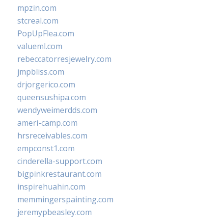
mpzin.com
stcreal.com
PopUpFlea.com
valueml.com
rebeccatorresjewelry.com
jmpbliss.com
drjorgerico.com
queensushipa.com
wendyweimerdds.com
ameri-camp.com
hrsreceivables.com
empconst1.com
cinderella-support.com
bigpinkrestaurant.com
inspirehuahin.com
memmingerspainting.com
jeremypbeasley.com