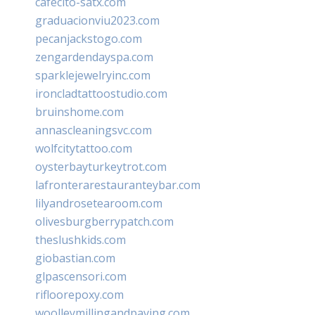
cafecito-satx.com
graduacionviu2023.com
pecanjackstogo.com
zengardendayspa.com
sparklejewelryinc.com
ironcladtattoostudio.com
bruinshome.com
annascleaningsvc.com
wolfcitytattoo.com
oysterbayturkeytrot.com
lafronterarestauranteybar.com
lilyandrosetearoom.com
olivesburgberrypatch.com
theslushkids.com
giobastian.com
glpascensori.com
rifloorepoxy.com
woolleymillingandpaving.com