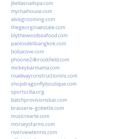
jbellasnailspa.com
mychaihouse.com
alvisgrooming.com
thegeorginaestate.com
blythewoodseafood.com
paolosdelibangkok.com
bobacove.com
phoone24brookfield.com
mickeybarmama.com
roadwayconstructioninc.com
shopdragonflyboutique.com
sportszilla.org
batchprovisionsbar.com
brasserie-gobette.com
musicrearte.com
morseysfarms.com
riverviewtennis.com