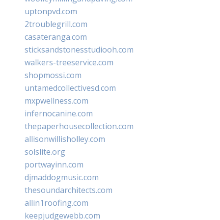
uptonpvd.com
2troublegrill.com
casateranga.com
sticksandstonesstudiooh.com
walkers-treeservice.com
shopmossi.com
untamedcollectivesd.com
mxpwellness.com
infernocanine.com
thepaperhousecollection.com
allisonwillisholley.com
solslite.org
portwayinn.com
djmaddogmusic.com
thesoundarchitects.com
allin1roofing.com
keepjudgewebb.com