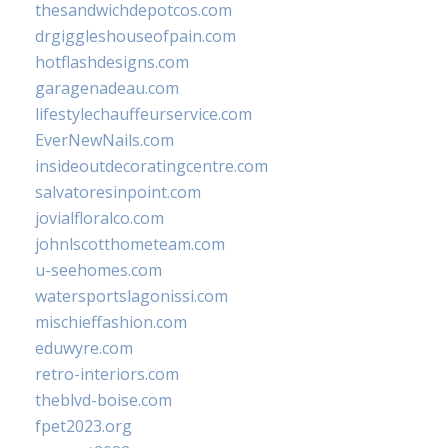
thesandwichdepotcos.com
drgiggleshouseofpain.com
hotflashdesigns.com
garagenadeau.com
lifestylechauffeurservice.com
EverNewNails.com
insideoutdecoratingcentre.com
salvatoresinpoint.com
jovialfloralco.com
johnlscotthometeam.com
u-seehomes.com
watersportslagonissi.com
mischieffashion.com
eduwyre.com
retro-interiors.com
theblvd-boise.com
fpet2023.org