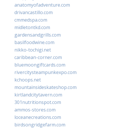
anatomyofadventure.com
drivancastillo.com
cmmedspa.com
midletontkd.com
gardensandgrills.com
basilfoodwine.com
nikko-tochigi.net
caribbean-corner.com
bluemoongiftcards.com
rivercitysteampunkexpo.com
kchoops.net
mountainsideskateshop.com
kirtlandcitytavern.com
301nutritionspot.com
ammos-stores.com
loceanecreations.com
birdsongridgefarm.com