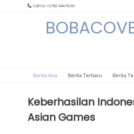
Skip
Call Us: +2782 444 YEAH
to
content
BOBACOVE 
Berita Asia
Berita Terbaru
Berita T
Keberhasilan Indon
Asian Games