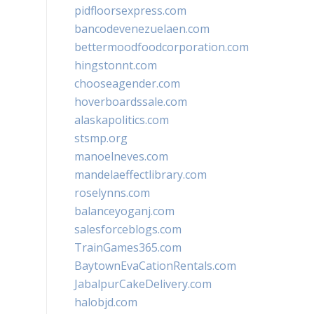
pidfloorsexpress.com
bancodevenezuelaen.com
bettermoodfoodcorporation.com
hingstonnt.com
chooseagender.com
hoverboardssale.com
alaskapolitics.com
stsmp.org
manoelneves.com
mandelaeffectlibrary.com
roselynns.com
balanceyoganj.com
salesforceblogs.com
TrainGames365.com
BaytownEvaCationRentals.com
JabalpurCakeDelivery.com
halobjd.com