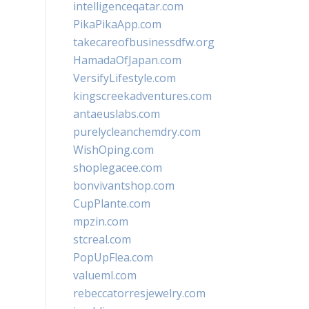
intelligenceqatar.com
PikaPikaApp.com
takecareofbusinessdfw.org
HamadaOfJapan.com
VersifyLifestyle.com
kingscreekadventures.com
antaeuslabs.com
purelycleanchemdry.com
WishOping.com
shoplegacee.com
bonvivantshop.com
CupPlante.com
mpzin.com
stcreal.com
PopUpFlea.com
valueml.com
rebeccatorresjewelry.com