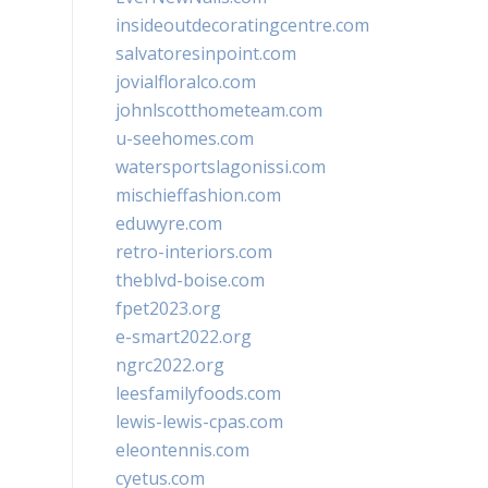
insideoutdecoratingcentre.com
salvatoresinpoint.com
jovialfloralco.com
johnlscotthometeam.com
u-seehomes.com
watersportslagonissi.com
mischieffashion.com
eduwyre.com
retro-interiors.com
theblvd-boise.com
fpet2023.org
e-smart2022.org
ngrc2022.org
leesfamilyfoods.com
lewis-lewis-cpas.com
eleontennis.com
cyetus.com