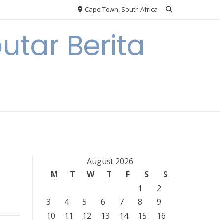
Cape Town, South Africa
tar Berita
August 2026
M
T
W
T
F
S
S
1
2
3
4
5
6
7
8
9
10
11
12
13
14
15
16