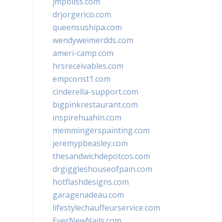
jmpbliss.com
drjorgerico.com
queensushipa.com
wendyweimerdds.com
ameri-camp.com
hrsreceivables.com
empconst1.com
cinderella-support.com
bigpinkrestaurant.com
inspirehuahin.com
memmingerspainting.com
jeremypbeasley.com
thesandwichdepotcos.com
drgiggleshouseofpain.com
hotflashdesigns.com
garagenadeau.com
lifestylechauffeurservice.com
EverNewNails.com