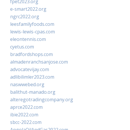
fpet2023.org
e-smart2022.org
ngrc2022.org
leesfamilyfoods.com
lewis-lewis-cpas.com
eleontennis.com
cyetus.com
bradfordshops.com
almadenranchsanjose.com
advocatevijay.com
adlibilimler2023.com
naswwebed.org
balithut-manado.org
alteregotradingcompany.org
aprce2022.com
ibie2022.com
sbcc-2022.com
AngolaOilAndGas2022.com