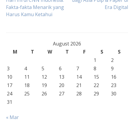
Hari Ini di CNN Indonesia:
bagi Asia Pulp & Paper di
Fakta-fakta Menarik yang
Era Digital
navigation
Harus Kamu Ketahui
August 2026
M
T
W
T
F
S
S
1
2
3
4
5
6
7
8
9
10
11
12
13
14
15
16
17
18
19
20
21
22
23
24
25
26
27
28
29
30
31
« Mar