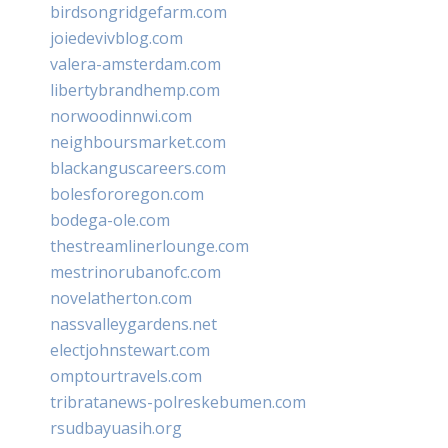
birdsongridgefarm.com
joiedevivblog.com
valera-amsterdam.com
libertybrandhemp.com
norwoodinnwi.com
neighboursmarket.com
blackanguscareers.com
bolesfororegon.com
bodega-ole.com
thestreamlinerlounge.com
mestrinorubanofc.com
novelatherton.com
nassvalleygardens.net
electjohnstewart.com
omptourtravels.com
tribratanews-polreskebumen.com
rsudbayuasih.org