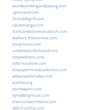
woolleymillingandpaving.com
uptonpvd.com
2troublegrill.com
casateranga.com
sticksandstonesstudiooh.com
walkers-treeservice.com
shopmossi.com
untamedcollectivesd.com
mxpwellness.com
infernocanine.com
thepaperhousecollection.com
allisonwillisholley.com
solslite.org
portwayinn.com
djmaddogmusic.com
thesoundarchitects.com
allin1roofing.com