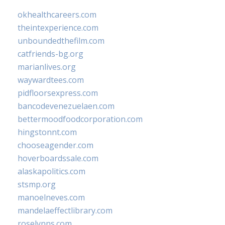
okhealthcareers.com
theintexperience.com
unboundedthefilm.com
catfriends-bg.org
marianlives.org
waywardtees.com
pidfloorsexpress.com
bancodevenezuelaen.com
bettermoodfoodcorporation.com
hingstonnt.com
chooseagender.com
hoverboardssale.com
alaskapolitics.com
stsmp.org
manoelneves.com
mandelaeffectlibrary.com
roselynns.com