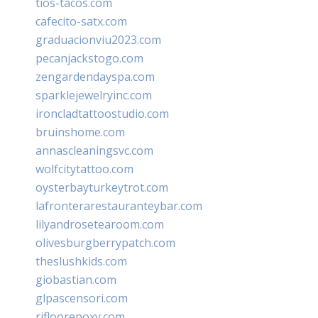
tios-tacos.com
cafecito-satx.com
graduacionviu2023.com
pecanjackstogo.com
zengardendayspa.com
sparklejewelryinc.com
ironcladtattoostudio.com
bruinshome.com
annascleaningsvc.com
wolfcitytattoo.com
oysterbayturkeytrot.com
lafronterarestauranteybar.com
lilyandrosetearoom.com
olivesburgberrypatch.com
theslushkids.com
giobastian.com
glpascensori.com
rifloorepoxy.com