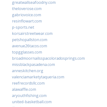
greatwallseafoodny.com
theloverose.com
gabriovoice.com
resinflowart.com
p-sports.net
korsairstreetwear.com
petshopallston.com
avenue26tacos.com
topgglasses.com
broadmoornailsspacoloradosprings.com
missblackpasadena.com
anneskitchen.org
valenciamarketytaqueria.com
reefrecordsllc.com
alawaffle.com
aryouthfishing.com
united-basketball.com