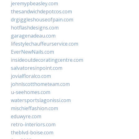
jeremypbeasley.com
thesandwichdepotcos.com
drgiggleshouseofpain.com
hotflashdesigns.com
garagenadeau.com
lifestylechauffeurservice.com
EverNewNails.com
insideoutdecoratingcentre.com
salvatoresinpoint.com
jovialfloralco.com
johnlscotthometeam.com
u-seehomes.com
watersportslagonissi.com
mischieffashion.com
eduwyre.com
retro-interiors.com
theblvd-boise.com