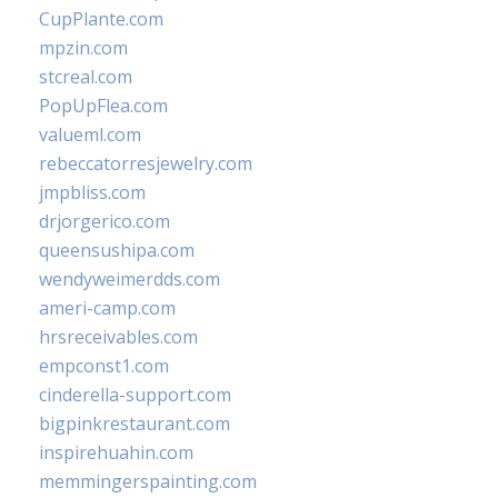
CupPlante.com
mpzin.com
stcreal.com
PopUpFlea.com
valueml.com
rebeccatorresjewelry.com
jmpbliss.com
drjorgerico.com
queensushipa.com
wendyweimerdds.com
ameri-camp.com
hrsreceivables.com
empconst1.com
cinderella-support.com
bigpinkrestaurant.com
inspirehuahin.com
memmingerspainting.com