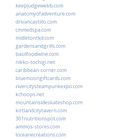
keepjudgewebb.com
anatomyofadventure.com
drivancastillo.com
cmmedspa.com
midletontkd.com
gardensandgrills.com
basilfoodwine.com
nikko-tochigi.net
caribbean-corner.com
bluemoongiftcards.com
rivercitysteampunkexpo.com
kchoops.net
mountainsideskateshop.com
kirtlandcitytavern.com
301nutritionspot.com
ammos-stores.com
loceanecreations.com