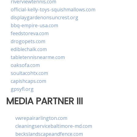
riverviewtennis.com
official-kelly-toys-squishmallows.com
displaygardenonsuncrest.org
bbq-empire-usa.com
feedstoreva.com
drogopets.com
ediblechalk.com
tabletennisnearme.com
oaksofa.com
soultacohtx.com
capishcaps.com
gpsyfl.org
MEDIA PARTNER III
vwrepairarlington.com
cleaningservicebaltimore-md.com
beckslandscapeandfence.com