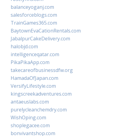
balanceyoganj.com
salesforceblogs.com
TrainGames365.com
BaytownEvaCationRentals.com
JabalpurCakeDelivery.com
halobjd.com
intelligenceqatar.com
PikaPikaApp.com
takecareofbusinessdfw.org
HamadaOfJapan.com
VersifyLifestyle.com
kingscreekadventures.com
antaeuslabs.com
purelycleanchemdry.com
WishOping.com
shoplegacee.com
bonvivantshop.com