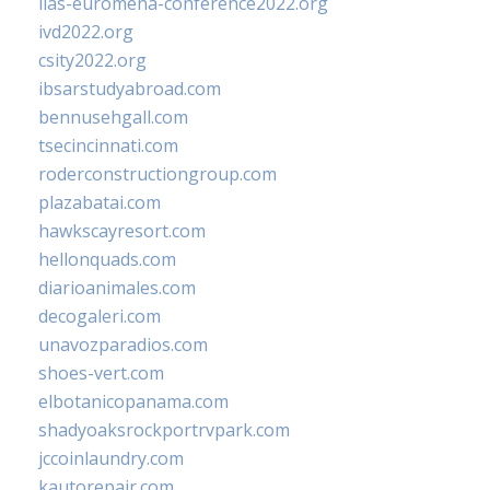
iias-euromena-conference2022.org
ivd2022.org
csity2022.org
ibsarstudyabroad.com
bennusehgall.com
tsecincinnati.com
roderconstructiongroup.com
plazabatai.com
hawkscayresort.com
hellonquads.com
diarioanimales.com
decogaleri.com
unavozparadios.com
shoes-vert.com
elbotanicopanama.com
shadyoaksrockportrvpark.com
jccoinlaundry.com
kautorepair.com