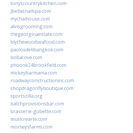
tonyscountrykitchen.com
jbellasnailspa.com
mychaihouse.com
alvisgrooming.com
thegeorginaestate.com
blythewoodseafood.com
paolosdelibangkok.com
bobacove.com
phoone24brookfield.com
mickeybarmama.com
roadwayconstructioninc.com
shopdragonflyboutique.com
sportszilla.org
batchprovisionsbar.com
brasserie-gobette.com
musicrearte.com
morseysfarms.com