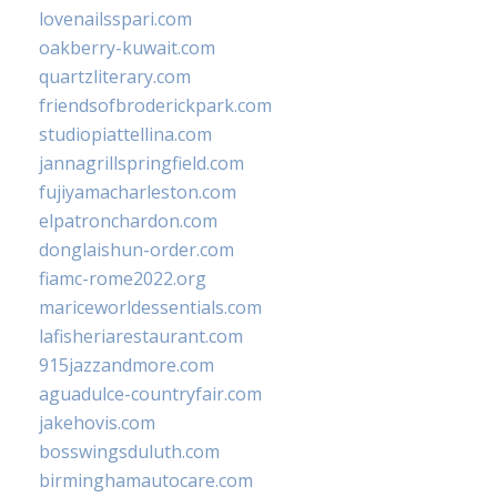
lovenailsspari.com
oakberry-kuwait.com
quartzliterary.com
friendsofbroderickpark.com
studiopiattellina.com
jannagrillspringfield.com
fujiyamacharleston.com
elpatronchardon.com
donglaishun-order.com
fiamc-rome2022.org
mariceworldessentials.com
lafisheriarestaurant.com
915jazzandmore.com
aguadulce-countryfair.com
jakehovis.com
bosswingsduluth.com
birminghamautocare.com