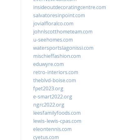
insideoutdecoratingcentre.com
salvatoresinpoint.com
jovialfloralco.com
johnlscotthometeam.com
u-seehomes.com
watersportslagonissi.com
mischieffashion.com
eduwyre.com
retro-interiors.com
theblvd-boise.com
fpet2023.org
e-smart2022.org
ngrc2022.org
leesfamilyfoods.com
lewis-lewis-cpas.com
eleontennis.com
cyetus.com