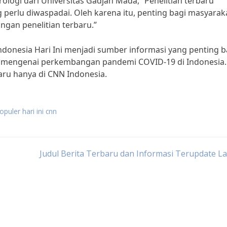
rologi dari Universitas Gadjah Mada, “Penelitian terbaru
perlu diwaspadai. Oleh karena itu, penting bagi masyarak
gan penelitian terbaru.”
ndonesia Hari Ini menjadi sumber informasi yang penting b
 mengenai perkembangan pandemi COVID-19 di Indonesia.
aru hanya di CNN Indonesia.
opuler hari ini cnn
Judul Berita Terbaru dan Informasi Terupdate L