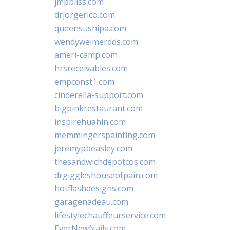
jmpbliss.com
drjorgerico.com
queensushipa.com
wendyweimerdds.com
ameri-camp.com
hrsreceivables.com
empconst1.com
cinderella-support.com
bigpinkrestaurant.com
inspirehuahin.com
memmingerspainting.com
jeremypbeasley.com
thesandwichdepotcos.com
drgiggleshouseofpain.com
hotflashdesigns.com
garagenadeau.com
lifestylechauffeurservice.com
EverNewNails.com