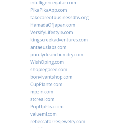
intelligenceqatar.com
PikaPikaApp.com
takecareofbusinessdfw.org
HamadaOfJapan.com
VersifyLifestyle.com
kingscreekadventures.com
antaeuslabs.com
purelycleanchemdry.com
WishOping.com
shoplegacee.com
bonvivantshop.com
CupPlante.com
mpzin.com
stcreal.com
PopUpFlea.com
valueml.com
rebeccatorresjewelry.com