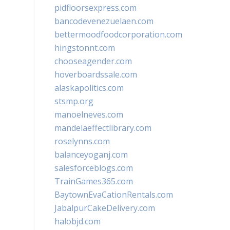
pidfloorsexpress.com
bancodevenezuelaen.com
bettermoodfoodcorporation.com
hingstonnt.com
chooseagender.com
hoverboardssale.com
alaskapolitics.com
stsmp.org
manoelneves.com
mandelaeffectlibrary.com
roselynns.com
balanceyoganj.com
salesforceblogs.com
TrainGames365.com
BaytownEvaCationRentals.com
JabalpurCakeDelivery.com
halobjd.com