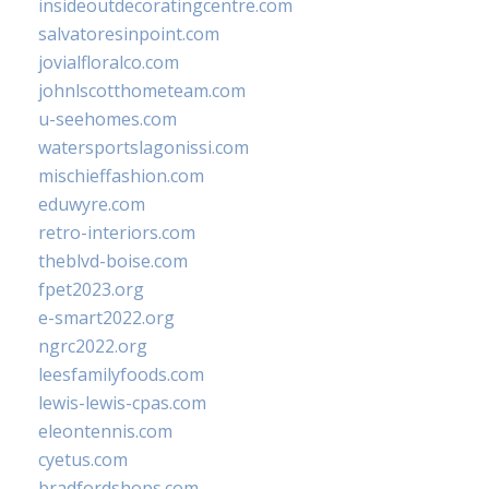
insideoutdecoratingcentre.com
salvatoresinpoint.com
jovialfloralco.com
johnlscotthometeam.com
u-seehomes.com
watersportslagonissi.com
mischieffashion.com
eduwyre.com
retro-interiors.com
theblvd-boise.com
fpet2023.org
e-smart2022.org
ngrc2022.org
leesfamilyfoods.com
lewis-lewis-cpas.com
eleontennis.com
cyetus.com
bradfordshops.com