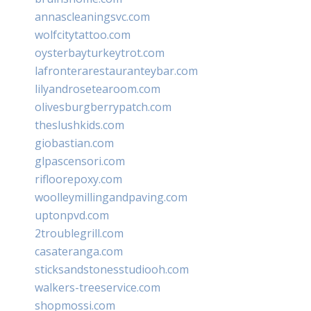
annascleaningsvc.com
wolfcitytattoo.com
oysterbayturkeytrot.com
lafronterarestauranteybar.com
lilyandrosetearoom.com
olivesburgberrypatch.com
theslushkids.com
giobastian.com
glpascensori.com
rifloorepoxy.com
woolleymillingandpaving.com
uptonpvd.com
2troublegrill.com
casateranga.com
sticksandstonesstudiooh.com
walkers-treeservice.com
shopmossi.com