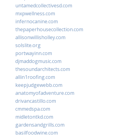
untamedcollectivesd.com
mxpwellness.com
infernocanine.com
thepaperhousecollection.com
allisonwillisholley.com
solslite.org
portwayinn.com
djmaddogmusic.com
thesoundarchitects.com
allin1roofing.com
keepjudgewebb.com
anatomyofadventure.com
drivancastillo.com
cmmedspa.com
midletontkd.com
gardensandgrills.com
basilfoodwine.com