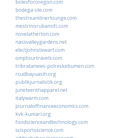
bolesfororegon.com
bodega-ole.com
thestreamlinerlounge.com
mestrinorubanofc.com
novelatherton.com
nassvalleygardens.net
electjohnstewart.com
omptourtravels.com
tribratanews-polreskebumen.com
rsudbayuasih.org
publikjurnalistik.org
juneteenthapparel.net
italywarm.com
journaloffinanceeconomics.com
kvk-kumari.org
foodscienceandtechnology.com
scisportsscience.com
addisababacuisineaz.com