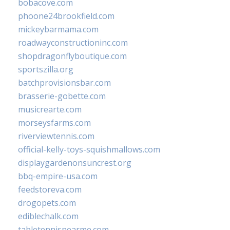
bobacove.com
phoone24brookfield.com
mickeybarmama.com
roadwayconstructioninc.com
shopdragonflyboutique.com
sportszilla.org
batchprovisionsbar.com
brasserie-gobette.com
musicrearte.com
morseysfarms.com
riverviewtennis.com
official-kelly-toys-squishmallows.com
displaygardenonsuncrest.org
bbq-empire-usa.com
feedstoreva.com
drogopets.com
ediblechalk.com
tabletennisnearme.com