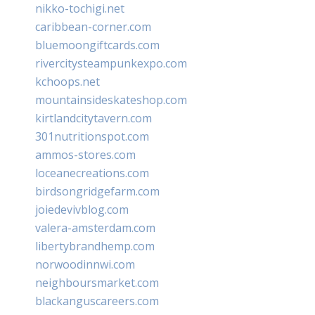
nikko-tochigi.net
caribbean-corner.com
bluemoongiftcards.com
rivercitysteampunkexpo.com
kchoops.net
mountainsideskateshop.com
kirtlandcitytavern.com
301nutritionspot.com
ammos-stores.com
loceanecreations.com
birdsongridgefarm.com
joiedevivblog.com
valera-amsterdam.com
libertybrandhemp.com
norwoodinnwi.com
neighboursmarket.com
blackanguscareers.com