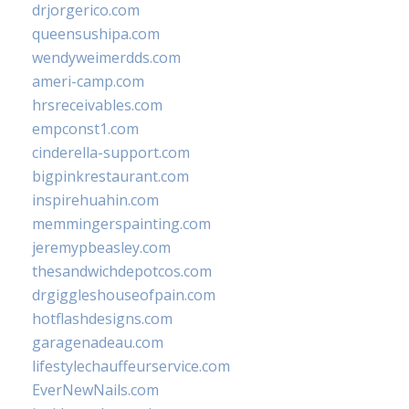
drjorgerico.com
queensushipa.com
wendyweimerdds.com
ameri-camp.com
hrsreceivables.com
empconst1.com
cinderella-support.com
bigpinkrestaurant.com
inspirehuahin.com
memmingerspainting.com
jeremypbeasley.com
thesandwichdepotcos.com
drgiggleshouseofpain.com
hotflashdesigns.com
garagenadeau.com
lifestylechauffeurservice.com
EverNewNails.com