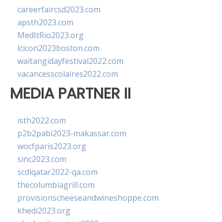
careerfaircsd2023.com
apsth2023.com
MedItRio2023.org
lcicon2023boston.com
waitangidayfestival2022.com
vacancesscolaires2022.com
MEDIA PARTNER II
isth2022.com
p2b2pabi2023-makassar.com
wocfparis2023.org
sinc2023.com
scdlqatar2022-qa.com
thecolumbiagrill.com
provisionscheeseandwineshoppe.com
khedi2023.org