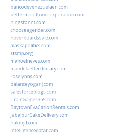
bancodevenezuelaen.com
bettermoodfoodcorporation.com
hingstonnt.com
chooseagender.com
hoverboardssale.com
alaskapolitics.com
stsmp.org
manoelneves.com
mandelaeffectlibrary.com
roselynns.com
balanceyoganj.com
salesforceblogs.com
TrainGames365.com
BaytownEvaCationRentals.com
JabalpurCakeDelivery.com
halobjd.com
intelligenceqatar.com