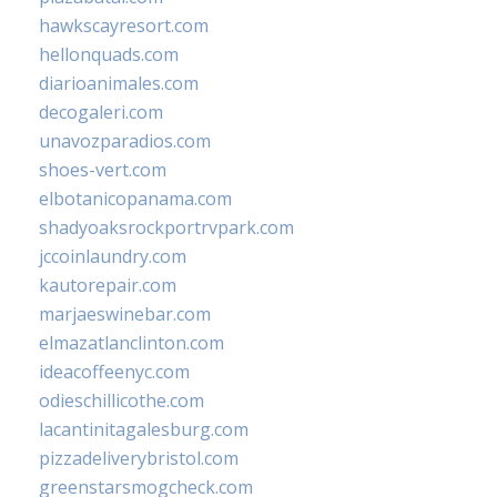
hawkscayresort.com
hellonquads.com
diarioanimales.com
decogaleri.com
unavozparadios.com
shoes-vert.com
elbotanicopanama.com
shadyoaksrockportrvpark.com
jccoinlaundry.com
kautorepair.com
marjaeswinebar.com
elmazatlanclinton.com
ideacoffeenyc.com
odieschillicothe.com
lacantinitagalesburg.com
pizzadeliverybristol.com
greenstarsmogcheck.com