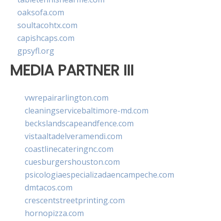
oaksofa.com
soultacohtx.com
capishcaps.com
gpsyfl.org
MEDIA PARTNER III
vwrepairarlington.com
cleaningservicebaltimore-md.com
beckslandscapeandfence.com
vistaaltadelveramendi.com
coastlinecateringnc.com
cuesburgershouston.com
psicologiaespecializadaencampeche.com
dmtacos.com
crescentstreetprinting.com
hornopizza.com