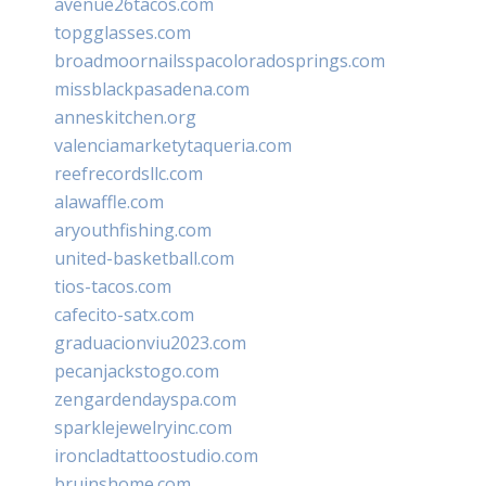
avenue26tacos.com
topgglasses.com
broadmoornailsspacoloradosprings.com
missblackpasadena.com
anneskitchen.org
valenciamarketytaqueria.com
reefrecordsllc.com
alawaffle.com
aryouthfishing.com
united-basketball.com
tios-tacos.com
cafecito-satx.com
graduacionviu2023.com
pecanjackstogo.com
zengardendayspa.com
sparklejewelryinc.com
ironcladtattoostudio.com
bruinshome.com