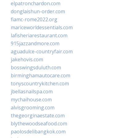
elpatronchardon.com
donglaishun-order.com
fiamc-rome2022.org
mariceworldessentials.com
lafisheriarestaurant.com
915jazzandmore.com
aguadulce-countryfair.com
jakehovis.com
bosswingsduluth.com
birminghamautocare.com
tonyscountrykitchen.com
jbellasnailspa.com
mychaihouse.com
alvisgrooming.com
thegeorginaestate.com
blythewoodseafood.com
paolosdelibangkok.com