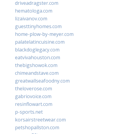
driveadragster.com
hematologa.com
lizaivanov.com
guesttinyhomes.com
home-plow-by-meyer.com
palatelatincuisine.com
blackdoglegacy.com
eatvivahouston.com
thebigshowok.com
chimeandstave.com
greatwallseafoodny.com
theloverose.com
gabriovoice.com
resinflowart.com
p-sports.net
korsairstreetwear.com
petshopallston.com