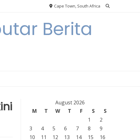
Cape Town, South Africa
tar Berita
ini
August 2026
M
T
W
T
F
S
S
1
2
3
4
5
6
7
8
9
10
11
12
13
14
15
16