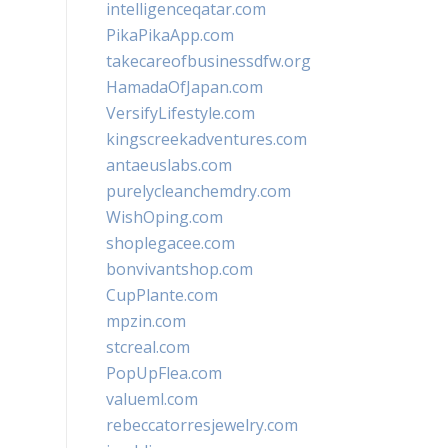
intelligenceqatar.com
PikaPikaApp.com
takecareofbusinessdfw.org
HamadaOfJapan.com
VersifyLifestyle.com
kingscreekadventures.com
antaeuslabs.com
purelycleanchemdry.com
WishOping.com
shoplegacee.com
bonvivantshop.com
CupPlante.com
mpzin.com
stcreal.com
PopUpFlea.com
valueml.com
rebeccatorresjewelry.com