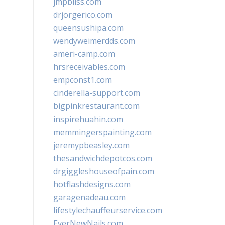
jmpbliss.com
drjorgerico.com
queensushipa.com
wendyweimerdds.com
ameri-camp.com
hrsreceivables.com
empconst1.com
cinderella-support.com
bigpinkrestaurant.com
inspirehuahin.com
memmingerspainting.com
jeremypbeasley.com
thesandwichdepotcos.com
drgiggleshouseofpain.com
hotflashdesigns.com
garagenadeau.com
lifestylechauffeurservice.com
EverNewNails.com