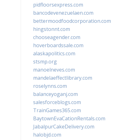
pidfloorsexpress.com
bancodevenezuelaen.com
bettermoodfoodcorporation.com
hingstonnt.com
chooseagender.com
hoverboardssale.com
alaskapolitics.com
stsmp.org
manoelneves.com
mandelaeffectlibrary.com
roselynns.com
balanceyoganj.com
salesforceblogs.com
TrainGames365.com
BaytownEvaCationRentals.com
JabalpurCakeDelivery.com
halobjd.com