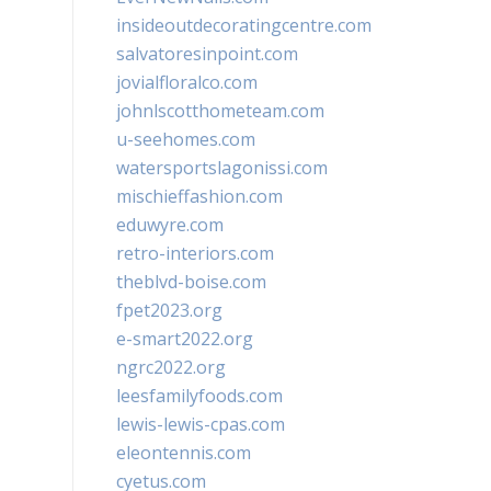
insideoutdecoratingcentre.com
salvatoresinpoint.com
jovialfloralco.com
johnlscotthometeam.com
u-seehomes.com
watersportslagonissi.com
mischieffashion.com
eduwyre.com
retro-interiors.com
theblvd-boise.com
fpet2023.org
e-smart2022.org
ngrc2022.org
leesfamilyfoods.com
lewis-lewis-cpas.com
eleontennis.com
cyetus.com