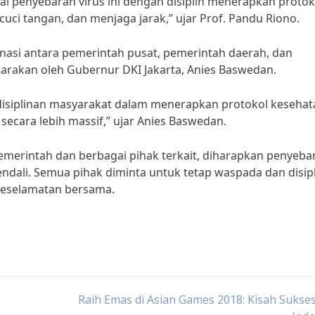
i penyebaran virus ini dengan disiplin menerapkan protok
ci tangan, dan menjaga jarak,” ujar Prof. Pandu Riono.
asi antara pemerintah pusat, pemerintah daerah, dan
utarakan oleh Gubernur DKI Jakarta, Anies Baswedan.
disiplinan masyarakat dalam menerapkan protokol kesehat
secara lebih massif,” ujar Anies Baswedan.
emerintah dan berbagai pihak terkait, diharapkan penyeba
endali. Semua pihak diminta untuk tetap waspada dan disip
keselamatan bersama.
Raih Emas di Asian Games 2018: Kisah Sukses