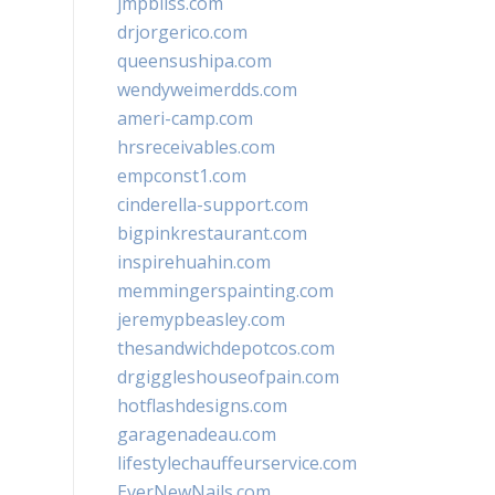
jmpbliss.com
drjorgerico.com
queensushipa.com
wendyweimerdds.com
ameri-camp.com
hrsreceivables.com
empconst1.com
cinderella-support.com
bigpinkrestaurant.com
inspirehuahin.com
memmingerspainting.com
jeremypbeasley.com
thesandwichdepotcos.com
drgiggleshouseofpain.com
hotflashdesigns.com
garagenadeau.com
lifestylechauffeurservice.com
EverNewNails.com