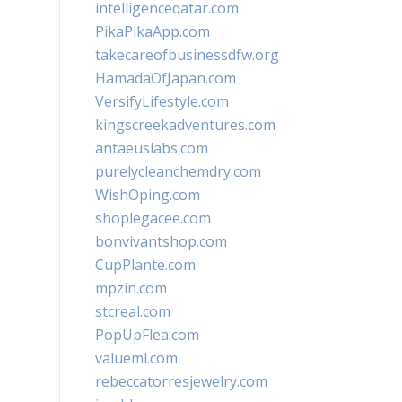
intelligenceqatar.com
PikaPikaApp.com
takecareofbusinessdfw.org
HamadaOfJapan.com
VersifyLifestyle.com
kingscreekadventures.com
antaeuslabs.com
purelycleanchemdry.com
WishOping.com
shoplegacee.com
bonvivantshop.com
CupPlante.com
mpzin.com
stcreal.com
PopUpFlea.com
valueml.com
rebeccatorresjewelry.com