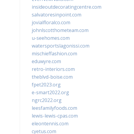
insideoutdecoratingcentre.com
salvatoresinpoint.com
jovialfloralco.com
johnlscotthometeam.com
u-seehomes.com
watersportslagonissi.com
mischieffashion.com
eduwyre.com
retro-interiors.com
theblvd-boise.com
fpet2023.org
e-smart2022.org
ngrc2022.org
leesfamilyfoods.com
lewis-lewis-cpas.com
eleontennis.com
cyetus.com