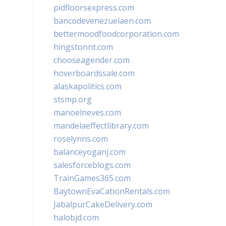
pidfloorsexpress.com
bancodevenezuelaen.com
bettermoodfoodcorporation.com
hingstonnt.com
chooseagender.com
hoverboardssale.com
alaskapolitics.com
stsmp.org
manoelneves.com
mandelaeffectlibrary.com
roselynns.com
balanceyoganj.com
salesforceblogs.com
TrainGames365.com
BaytownEvaCationRentals.com
JabalpurCakeDelivery.com
halobjd.com