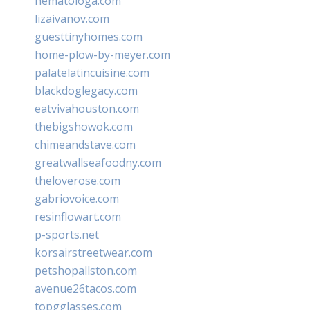
hematologa.com
lizaivanov.com
guesttinyhomes.com
home-plow-by-meyer.com
palatelatincuisine.com
blackdoglegacy.com
eatvivahouston.com
thebigshowok.com
chimeandstave.com
greatwallseafoodny.com
theloverose.com
gabriovoice.com
resinflowart.com
p-sports.net
korsairstreetwear.com
petshopallston.com
avenue26tacos.com
topgglasses.com