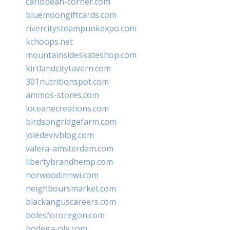
caribbean-corner.com
bluemoongiftcards.com
rivercitysteampunkexpo.com
kchoops.net
mountainsideskateshop.com
kirtlandcitytavern.com
301nutritionspot.com
ammos-stores.com
loceanecreations.com
birdsongridgefarm.com
joiedevivblog.com
valera-amsterdam.com
libertybrandhemp.com
norwoodinnwi.com
neighboursmarket.com
blackanguscareers.com
bolesfororegon.com
bodega-ole.com