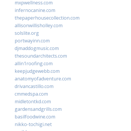
mxpwellness.com
infernocanine.com
thepaperhousecollection.com
allisonwillisholley.com
solslite.org
portwayinn.com
djmaddogmusic.com
thesoundarchitects.com
allin1roofing.com
keepjudgewebb.com
anatomyofadventure.com
drivancastillo.com
cmmedspa.com
midletontkd.com
gardensandgrills.com
basilfoodwine.com
nikko-tochigi.net