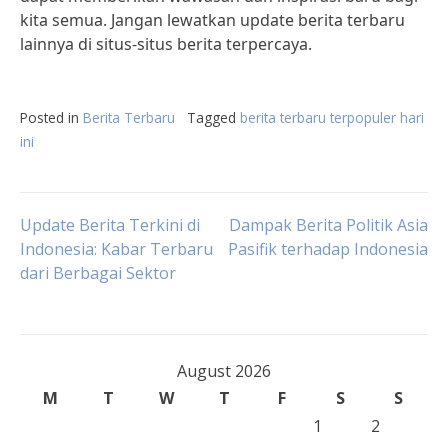
kita semua. Jangan lewatkan update berita terbaru
lainnya di situs-situs berita terpercaya.
Posted in
Berita Terbaru
Tagged
berita terbaru terpopuler hari
ini
Post
Update Berita Terkini di
Dampak Berita Politik Asia
Indonesia: Kabar Terbaru
Pasifik terhadap Indonesia
dari Berbagai Sektor
navigation
August 2026
M
T
W
T
F
S
S
1
2