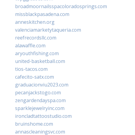
broadmoornailsspacoloradosprings.com
missblackpasadena.com
anneskitchen.org
valenciamarketytaqueria.com
reefrecordsllc.com
alawaffle.com
aryouthfishing.com
united-basketball.com
tios-tacos.com
cafecito-satx.com
graduacionviu2023.com
pecanjackstogo.com
zengardendayspa.com
sparklejewelryinc.com
ironcladtattoostudio.com
bruinshome.com
annascleaningsvc.com