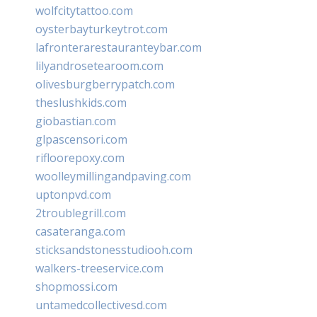
wolfcitytattoo.com
oysterbayturkeytrot.com
lafronterarestauranteybar.com
lilyandrosetearoom.com
olivesburgberrypatch.com
theslushkids.com
giobastian.com
glpascensori.com
rifloorepoxy.com
woolleymillingandpaving.com
uptonpvd.com
2troublegrill.com
casateranga.com
sticksandstonesstudiooh.com
walkers-treeservice.com
shopmossi.com
untamedcollectivesd.com