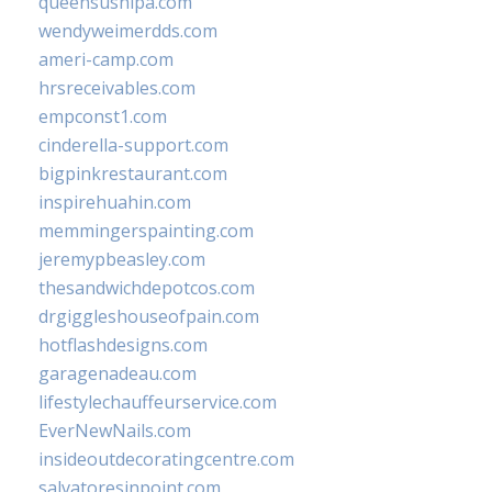
queensushipa.com
wendyweimerdds.com
ameri-camp.com
hrsreceivables.com
empconst1.com
cinderella-support.com
bigpinkrestaurant.com
inspirehuahin.com
memmingerspainting.com
jeremypbeasley.com
thesandwichdepotcos.com
drgiggleshouseofpain.com
hotflashdesigns.com
garagenadeau.com
lifestylechauffeurservice.com
EverNewNails.com
insideoutdecoratingcentre.com
salvatoresinpoint.com