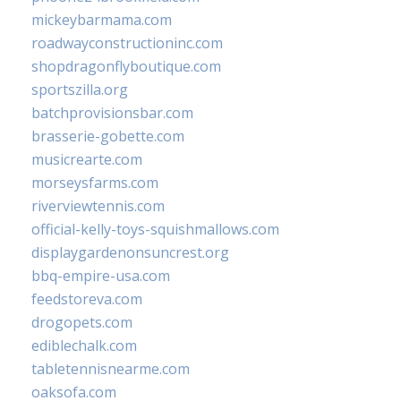
mickeybarmama.com
roadwayconstructioninc.com
shopdragonflyboutique.com
sportszilla.org
batchprovisionsbar.com
brasserie-gobette.com
musicrearte.com
morseysfarms.com
riverviewtennis.com
official-kelly-toys-squishmallows.com
displaygardenonsuncrest.org
bbq-empire-usa.com
feedstoreva.com
drogopets.com
ediblechalk.com
tabletennisnearme.com
oaksofa.com