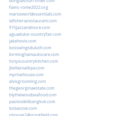
donglaishun-order.com
fiamc-rome2022.org
mariceworldessentials.com
lafisheriarestaurant.com
915jazzandmore.com
aguadulce-countryfair.com
jakehovis.com
bosswingsduluth.com
birminghamautocare.com
tonyscountrykitchen.com
jbellasnailspa.com
mychaihouse.com
alvisgrooming.com
thegeorginaestate.com
blythewoodseafood.com
paolosdelibangkok.com
bobacove.com
phoone24brookfield.com