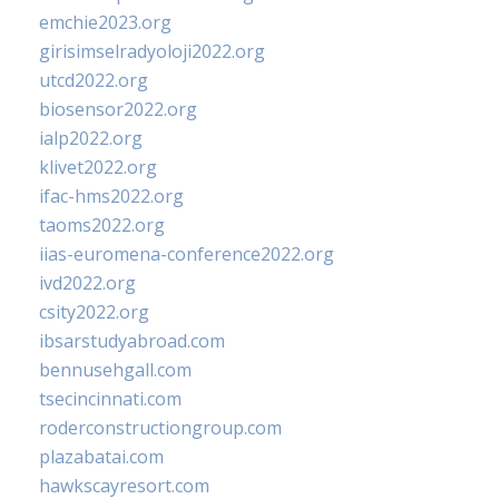
emchie2023.org
girisimselradyoloji2022.org
utcd2022.org
biosensor2022.org
ialp2022.org
klivet2022.org
ifac-hms2022.org
taoms2022.org
iias-euromena-conference2022.org
ivd2022.org
csity2022.org
ibsarstudyabroad.com
bennusehgall.com
tsecincinnati.com
roderconstructiongroup.com
plazabatai.com
hawkscayresort.com