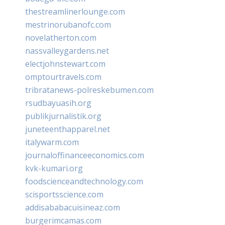
thestreamlinerlounge.com
mestrinorubanofc.com
novelatherton.com
nassvalleygardens.net
electjohnstewart.com
omptourtravels.com
tribratanews-polreskebumen.com
rsudbayuasih.org
publikjurnalistik.org
juneteenthapparel.net
italywarm.com
journaloffinanceeconomics.com
kvk-kumari.org
foodscienceandtechnology.com
scisportsscience.com
addisababacuisineaz.com
burgerimcamas.com