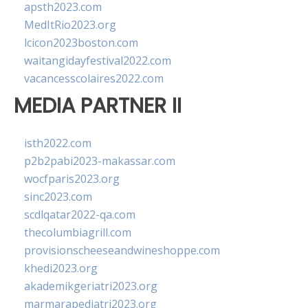
apsth2023.com
MedItRio2023.org
lcicon2023boston.com
waitangidayfestival2022.com
vacancesscolaires2022.com
MEDIA PARTNER II
isth2022.com
p2b2pabi2023-makassar.com
wocfparis2023.org
sinc2023.com
scdlqatar2022-qa.com
thecolumbiagrill.com
provisionscheeseandwineshoppe.com
khedi2023.org
akademikgeriatri2023.org
marmarapediatri2023.org