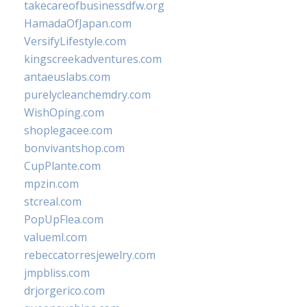
takecareofbusinessdfw.org
HamadaOfJapan.com
VersifyLifestyle.com
kingscreekadventures.com
antaeuslabs.com
purelycleanchemdry.com
WishOping.com
shoplegacee.com
bonvivantshop.com
CupPlante.com
mpzin.com
stcreal.com
PopUpFlea.com
valueml.com
rebeccatorresjewelry.com
jmpbliss.com
drjorgerico.com