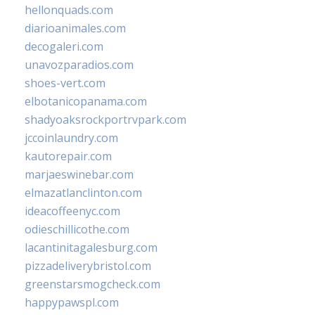
hellonquads.com
diarioanimales.com
decogaleri.com
unavozparadios.com
shoes-vert.com
elbotanicopanama.com
shadyoaksrockportrvpark.com
jccoinlaundry.com
kautorepair.com
marjaeswinebar.com
elmazatlanclinton.com
ideacoffeenyc.com
odieschillicothe.com
lacantinitagalesburg.com
pizzadeliverybristol.com
greenstarsmogcheck.com
happypawspl.com