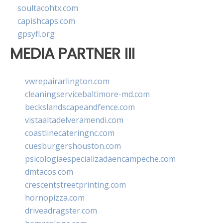
soultacohtx.com
capishcaps.com
gpsyfl.org
MEDIA PARTNER III
vwrepairarlington.com
cleaningservicebaltimore-md.com
beckslandscapeandfence.com
vistaaltadelveramendi.com
coastlinecateringnc.com
cuesburgershouston.com
psicologiaespecializadaencampeche.com
dmtacos.com
crescentstreetprinting.com
hornopizza.com
driveadragster.com