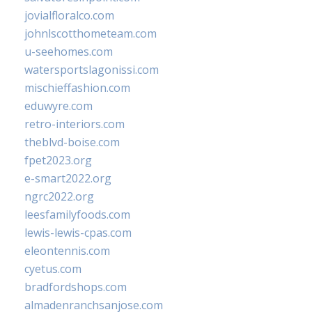
jovialfloralco.com
johnlscotthometeam.com
u-seehomes.com
watersportslagonissi.com
mischieffashion.com
eduwyre.com
retro-interiors.com
theblvd-boise.com
fpet2023.org
e-smart2022.org
ngrc2022.org
leesfamilyfoods.com
lewis-lewis-cpas.com
eleontennis.com
cyetus.com
bradfordshops.com
almadenranchsanjose.com