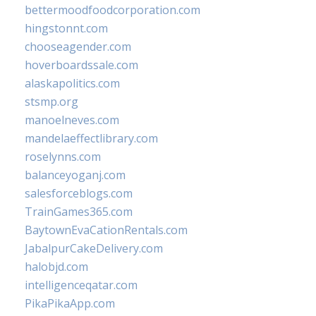
bettermoodfoodcorporation.com
hingstonnt.com
chooseagender.com
hoverboardssale.com
alaskapolitics.com
stsmp.org
manoelneves.com
mandelaeffectlibrary.com
roselynns.com
balanceyoganj.com
salesforceblogs.com
TrainGames365.com
BaytownEvaCationRentals.com
JabalpurCakeDelivery.com
halobjd.com
intelligenceqatar.com
PikaPikaApp.com